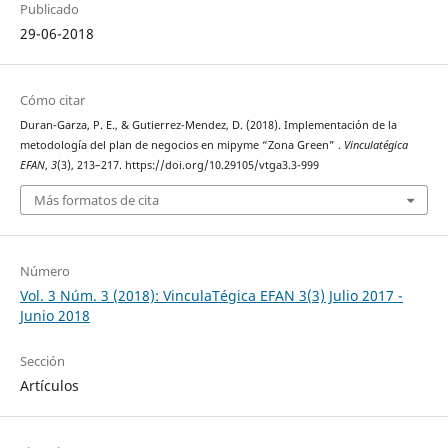
Publicado
29-06-2018
Cómo citar
Duran-Garza, P. E., & Gutierrez-Mendez, D. (2018). Implementación de la
metodología del plan de negocios en mipyme “Zona Green” .
Vinculatégica
EFAN
,
3
(3), 213–217. https://doi.org/10.29105/vtga3.3-999
Más formatos de cita
Número
Vol. 3 Núm. 3 (2018): VinculaTégica EFAN 3(3) Julio 2017 -
Junio 2018
Sección
Artículos