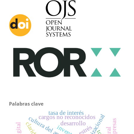
Palabras clave
tasa de interés
cargos no reconocidos
cultura del aprendizaje
desarrollo
inventarios
estrés