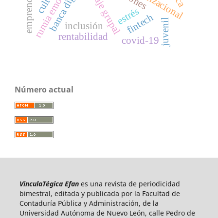
aprendizaje grupal
rumia emocional
banca digital
estrés
fintech
juvenil
inclusión
rentabilidad
covid-19
Número actual
VinculaTégica Efan
es una revista de periodicidad
bimestral, editada y publicada por la Facultad de
Contaduría Pública y Administración, de la
Universidad Autónoma de Nuevo León, calle Pedro de