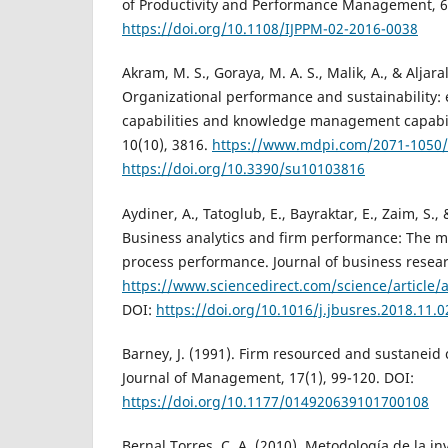
of Productivity and Performance Management, 65
https://doi.org/10.1108/IJPPM-02-2016-0038
Akram, M. S., Goraya, M. A. S., Malik, A., & Aljara
Organizational performance and sustainability: e
capabilities and knowledge management capabilit
10(10), 3816.
https://www.mdpi.com/2071-1050/
https://doi.org/10.3390/su10103816
Aydiner, A., Tatoglub, E., Bayraktar, E., Zaim, S.,
Business analytics and firm performance: The m
process performance. Journal of business resear
https://www.sciencedirect.com/science/article
DOI:
https://doi.org/10.1016/j.jbusres.2018.11.0
Barney, J. (1991). Firm resourced and sustaneid
Journal of Management, 17(1), 99-120. DOI:
https://doi.org/10.1177/014920639101700108
Bernal Torres, C. A. (2010). Metodología de la inv