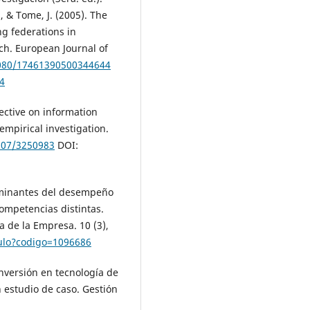
, & Tome, J. (2005). The
g federations in
ch. European Journal of
1080/17461390500344644
4
ective on information
empirical investigation.
2307/3250983
DOI:
erminantes del desempeño
competencias distintas.
 de la Empresa. 10 (3),
iculo?codigo=1096686
inversión en tecnología de
 estudio de caso. Gestión