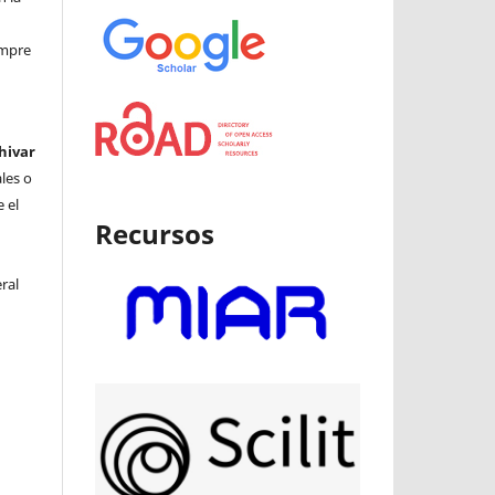
iempre
hivar
ales o
 el
Recursos
ral