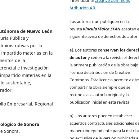
internacional
Creative Commons
Atribución 4.0
.
Los autores que publiquen en la
revista
VinculaTégica EFAN
aceptan e
Autónoma de Nuevo León
siguiente aviso de derechos de autor:
uría Pública y
dministrativas por la
a). Los autores
conservan los derec
 impartido materias en la
de autor
y ceden a la revista el dere
mentos de la
la primera publicación de la obra baj
erencial e investigación
licencia de atribución de Creative
impartido materias en la
Commons. Esta licencia permite a otr
lo sustentable,
compartir la obra siempre que se
grador.
reconozca la autoría original y la
publicación inicial en esta revista.
llo Empresarial, Regional
b). Los autores pueden establecer
acuerdos contractuales adicionales d
nológico de Sonora
manera independiente para la distrib
de Sonora.
no exclusiva de la versión publicada e