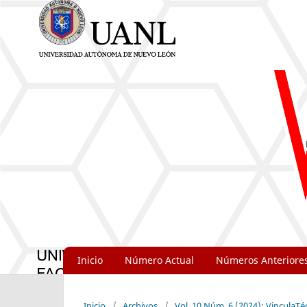
Inicio
Número Actual
Números Anteriore
Inicio
/
Archivos
/
Vol. 10 Núm. 6 (2024): VinculaT