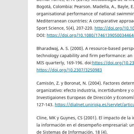
Bogotá, Colombia: Pearson. Madella, A., Bayle, E.
organisational performance of national swimmin
Mediterranean countries: A comparative approa
Sport Science, 5(4), 207-220.
http://doi.org/10.
DOI:
https://doi.org/10.1080/1746139050034464
Bharadwaj, A. S. (2000). A resource-based persp
technology capability and firm performance: an 
MIS quarterly, 169-196. doi:
https://doi.org/10.
https://doi.org/10.2307/3250983
Camisón, Z. y Boronat, N. (2004). Factores det
organizativo: efecto industria, incertidumbre y 
Investigaiones Europeas de Dirección y Economía
127-143.
https://dialnet.unirioja.es/servlet/art
Cline, MK y Guynes, CS (2001). El impacto de la 
la información en el desempeño empresarial: un
de Sistemas de Información, 18 (4).