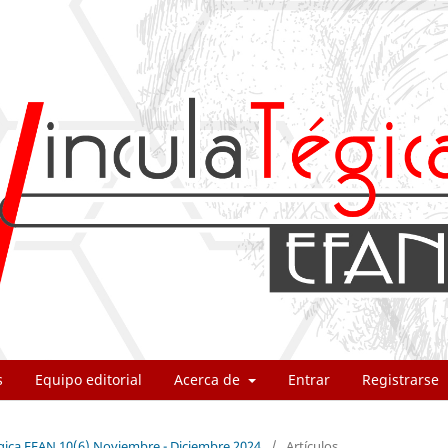
s
Equipo editorial
Acerca de
Entrar
Registrarse
égica EFAN 10(6) Noviembre - Diciembre 2024
/
Artículos