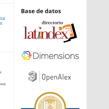
Base de datos
ica
re
l
once