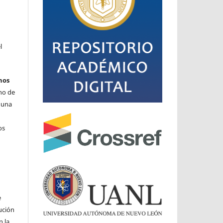
l
hos
cho de
o una
os
e
ución
n la