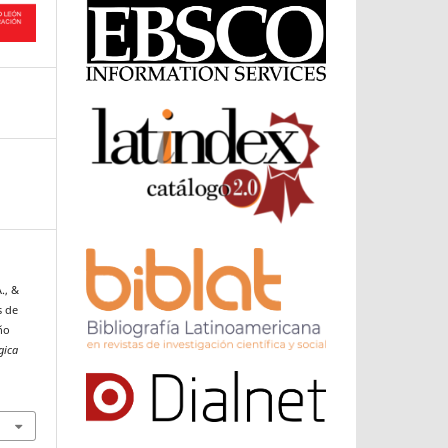
., &
s de
ño
gica