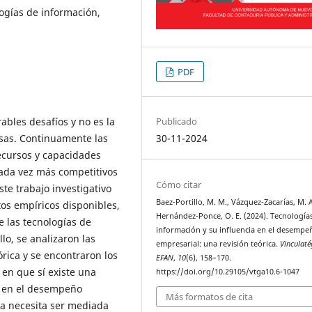
gías de información,
PDF
bles desafíos y no es la
Publicado
sas. Continuamente las
30-11-2024
ecursos y capacidades
ada vez más competitivos
Cómo citar
ste trabajo investigativo
Baez-Portillo, M. M., Vázquez-Zacarías, M. A
atos empíricos disponibles,
Hernández-Ponce, O. E. (2024). Tecnología
e las tecnologías de
información y su influencia en el desempe
lo, se analizaron las
empresarial: una revisión teórica.
Vinculaté
rica y se encontraron los
EFAN
,
10
(6), 158–170.
 en que sí existe una
https://doi.org/10.29105/vtga10.6-1047
TI en el desempeño
Más formatos de cita
ta necesita ser mediada