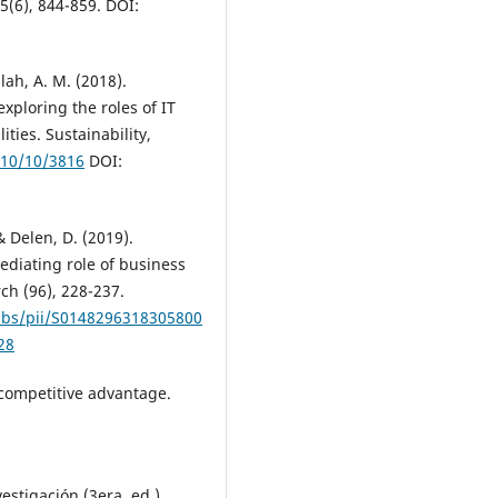
(6), 844-859. DOI:
llah, A. M. (2018).
xploring the roles of IT
ies. Sustainability,
10/10/3816
DOI:
 & Delen, D. (2019).
ediating role of business
ch (96), 228-237.
/abs/pii/S0148296318305800
28
 competitive advantage.
estigación (3era. ed.).