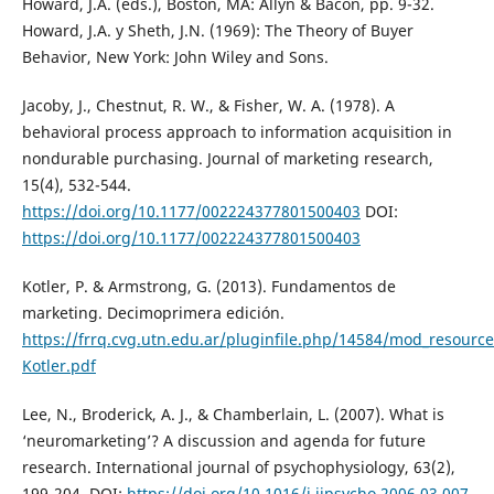
Howard, J.A. (eds.), Boston, MA: Allyn & Bacon, pp. 9-32.
Howard, J.A. y Sheth, J.N. (1969): The Theory of Buyer
Behavior, New York: John Wiley and Sons.
Jacoby, J., Chestnut, R. W., & Fisher, W. A. (1978). A
behavioral process approach to information acquisition in
nondurable purchasing. Journal of marketing research,
15(4), 532-544.
https://doi.org/10.1177/002224377801500403
DOI:
https://doi.org/10.1177/002224377801500403
Kotler, P. & Armstrong, G. (2013). Fundamentos de
marketing. Decimoprimera edición.
https://frrq.cvg.utn.edu.ar/pluginfile.php/14584/mod_resou
Kotler.pdf
Lee, N., Broderick, A. J., & Chamberlain, L. (2007). What is
‘neuromarketing’? A discussion and agenda for future
research. International journal of psychophysiology, 63(2),
199-204. DOI:
https://doi.org/10.1016/j.ijpsycho.2006.03.007