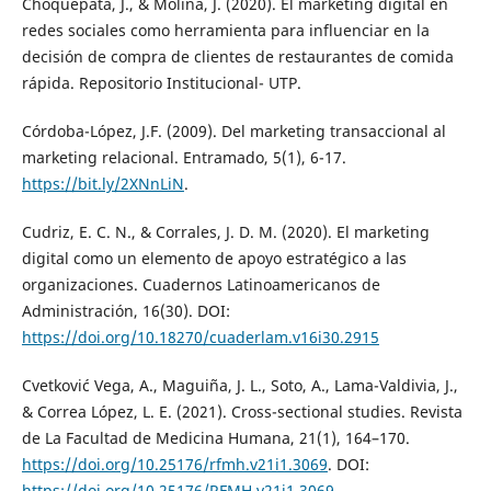
Choquepata, J., & Molina, J. (2020). El marketing digital en
redes sociales como herramienta para influenciar en la
decisión de compra de clientes de restaurantes de comida
rápida. Repositorio Institucional- UTP.
Córdoba-López, J.F. (2009). Del marketing transaccional al
marketing relacional. Entramado, 5(1), 6-17.
https://bit.ly/2XNnLiN
.
Cudriz, E. C. N., & Corrales, J. D. M. (2020). El marketing
digital como un elemento de apoyo estratégico a las
organizaciones. Cuadernos Latinoamericanos de
Administración, 16(30). DOI:
https://doi.org/10.18270/cuaderlam.v16i30.2915
Cvetković Vega, A., Maguiña, J. L., Soto, A., Lama-Valdivia, J.,
& Correa López, L. E. (2021). Cross-sectional studies. Revista
de La Facultad de Medicina Humana, 21(1), 164–170.
https://doi.org/10.25176/rfmh.v21i1.3069
. DOI:
https://doi.org/10.25176/RFMH.v21i1.3069