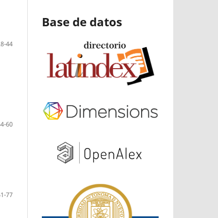
Base de datos
28-44
44-60
61-77