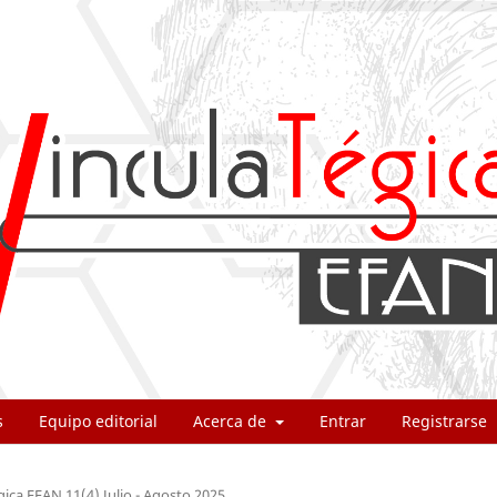
s
Equipo editorial
Acerca de
Entrar
Registrarse
gica EFAN 11(4) Julio - Agosto 2025