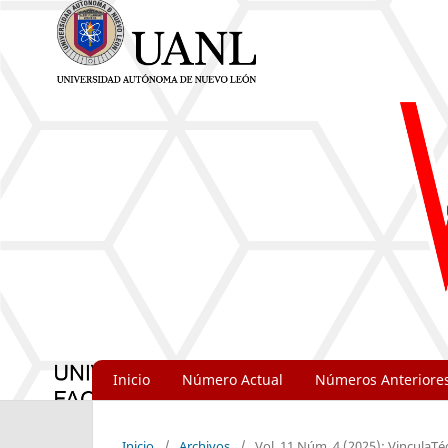
Inicio
Número Actual
Números Anteriore
Inicio
/
Archivos
/
Vol. 11 Núm. 4 (2025): VinculaTé