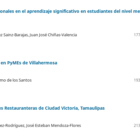
nales en el aprendizaje significativo en estudiantes del nivel m
 Sainz-Barajas, Juan José Chiñas-Valencia
177
d en PyMEs de Villahermosa
rmo de los Santos
193
es Restauranteras de Ciudad Victoria, Tamaulipas
hez-Rodríguez, José Esteban Mendoza-Flores
213