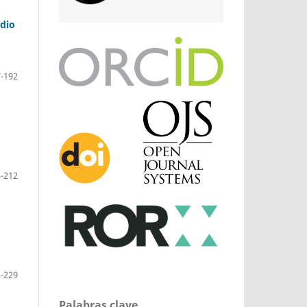
edio
-192
-212
-229
Palabras clave