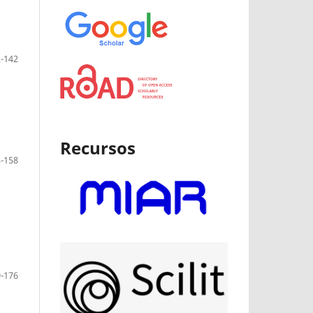
-142
Recursos
-158
-176