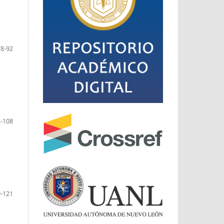
78-92
-108
-121