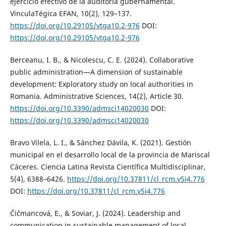
ejercicio efectivo de la auditoría gubernamental.
VinculaTégica EFAN, 10(2), 129–137.
https://doi.org/10.29105/vtga10.2-976
DOI:
https://doi.org/10.29105/vtga10.2-976
Berceanu, I. B., & Nicolescu, C. E. (2024). Collaborative
public administration—A dimension of sustainable
development: Exploratory study on local authorities in
Romania. Administrative Sciences, 14(2), Article 30.
https://doi.org/10.3390/admsci14020030
DOI:
https://doi.org/10.3390/admsci14020030
Bravo Vilela, L. I., & Sánchez Dávila, K. (2021). Gestión
municipal en el desarrollo local de la provincia de Mariscal
Cáceres. Ciencia Latina Revista Científica Multidisciplinar,
5(4), 6388–6426.
https://doi.org/10.37811/cl_rcm.v5i4.776
DOI:
https://doi.org/10.37811/cl_rcm.v5i4.776
Čičmancová, E., & Soviar, J. (2024). Leadership and
communication in sustainable management of local