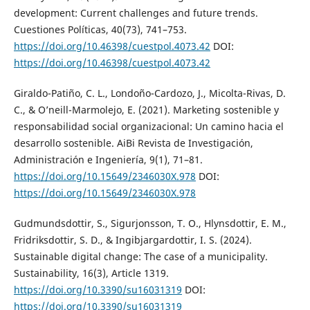
development: Current challenges and future trends.
Cuestiones Políticas, 40(73), 741–753.
https://doi.org/10.46398/cuestpol.4073.42
DOI:
https://doi.org/10.46398/cuestpol.4073.42
Giraldo-Patiño, C. L., Londoño-Cardozo, J., Micolta-Rivas, D.
C., & O’neill-Marmolejo, E. (2021). Marketing sostenible y
responsabilidad social organizacional: Un camino hacia el
desarrollo sostenible. AiBi Revista de Investigación,
Administración e Ingeniería, 9(1), 71–81.
https://doi.org/10.15649/2346030X.978
DOI:
https://doi.org/10.15649/2346030X.978
Gudmundsdottir, S., Sigurjonsson, T. O., Hlynsdottir, E. M.,
Fridriksdottir, S. D., & Ingibjargardottir, I. S. (2024).
Sustainable digital change: The case of a municipality.
Sustainability, 16(3), Article 1319.
https://doi.org/10.3390/su16031319
DOI:
https://doi.org/10.3390/su16031319