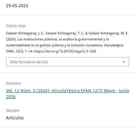
29-05-2026
Cómo citar
Salazar-Echeagaray, J. E., Salazar-Echeagaray, T. I., & Salazar-Echeagaray, M. E.
(2026). Las instituciones públicas, la auditoría gubernamental y la
sustentabilidad en la gestión pública y la inclusión ciudadana.
Vinculatégica
EFAN
,
12
(3), 1–14. https://doi.org/10.29105/vtga12.3-1206
Más formatos de cita
Número
Vol. 12 Núm. 3 (2026): VinculaTégica EFAN 12(3) Mayo - Junio
2026
Sección
Artículos