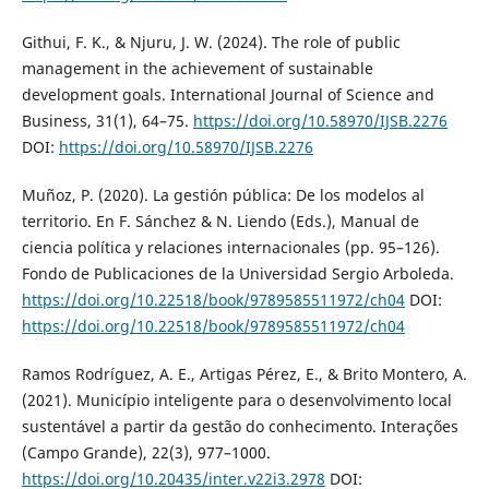
Githui, F. K., & Njuru, J. W. (2024). The role of public
management in the achievement of sustainable
development goals. International Journal of Science and
Business, 31(1), 64–75.
https://doi.org/10.58970/IJSB.2276
DOI:
https://doi.org/10.58970/IJSB.2276
Muñoz, P. (2020). La gestión pública: De los modelos al
territorio. En F. Sánchez & N. Liendo (Eds.), Manual de
ciencia política y relaciones internacionales (pp. 95–126).
Fondo de Publicaciones de la Universidad Sergio Arboleda.
https://doi.org/10.22518/book/9789585511972/ch04
DOI:
https://doi.org/10.22518/book/9789585511972/ch04
Ramos Rodríguez, A. E., Artigas Pérez, E., & Brito Montero, A.
(2021). Município inteligente para o desenvolvimento local
sustentável a partir da gestão do conhecimento. Interações
(Campo Grande), 22(3), 977–1000.
https://doi.org/10.20435/inter.v22i3.2978
DOI: