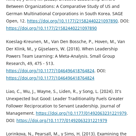
Between Organizations: A Comparative Study of US and
German Multinational Corporations in South Korea. SAGE
Open, 12.
https://doi.org/10.1177/21582440221097890
. DOI:
https://doi.org/10.1177/21582440221097890
Koeslag-Kreunen, M., Van Den Bossche, P., Hoven, M., Van
Der Klink, M., y Gijselaers, W. (2018). When Leadership
Powers Team Learning: A Meta-Analysis. Small Group
Research, 49, 475 - 513.
https://doi.org/10.1177/1046496418764824
. DOI:
https://doi.org/10.1177/1046496418764824
Liao, C., Wu, J., Wayne, S., Liden, R., y Song, L. (2024). It’s
Unexpected but Good: Leader Traditionality Fuels Greater
Follower Reciprocation to Servant Leadership. Journal of
Management.
https://doi.org/10.1177/01492063231221979
.
DOI:
https://doi.org/10.1177/01492063231221979
Lorinkova, N., Pearsall, M., y Sims, H. (2013). Examining the