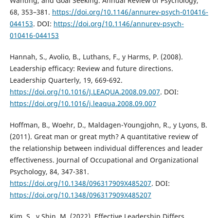
Wanting, and Goal Seeking. Annual Review of Psychology,
68, 353–381.
https://doi.org/10.1146/annurev-psych-010416-
044153
. DOI:
https://doi.org/10.1146/annurev-psych-
010416-044153
Hannah, S., Avolio, B., Luthans, F., y Harms, P. (2008).
Leadership efficacy: Review and future directions.
Leadership Quarterly, 19, 669-692.
https://doi.org/10.1016/J.LEAQUA.2008.09.007
. DOI:
https://doi.org/10.1016/j.leaqua.2008.09.007
Hoffman, B., Woehr, D., Maldagen-Youngjohn, R., y Lyons, B.
(2011). Great man or great myth? A quantitative review of
the relationship between individual differences and leader
effectiveness. Journal of Occupational and Organizational
Psychology, 84, 347-381.
https://doi.org/10.1348/096317909X485207
. DOI:
https://doi.org/10.1348/096317909X485207
Kim, S., y Shin, M. (2022). Effective Leadership Differs