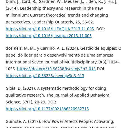
Dinh, J., Lord, R., Gardner, W., Meuser, J., Liden, R., y Hu, J.
(2014). Leadership theory and research in the new
millennium: Current theoretical trends and changing
perspectives. Leadership Quarterly, 25, 36-62.
https://doi.org/10.1016/J.LEAQUA.2013.11.005
. DOI:
https://doi.org/10.1016/j.leaqua.2013.11.005
dos Reis, M. M., y Carrino, A. L. (2024). Gestão de equipes: O
papel do líder para o desenvolvimento de uma empresa.
International Seven Journal of Multidisciplinary, 3(3), 1024–
1035.
https://doi.org/10.56238/isevmjv3n3-013
DOI:
https://doi.org/10.56238/isevmjv3n3-013
Gioia, D. (2021). A systematic methodology for doing
qualitative research. The Journal of Applied Behavioral
Science, 57(1), 20-29. DOI:
https://doi.org/10.1177/0021886320982715
Guinote, A. (2017). How Power Affects People: Activating,