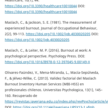
Healthcare, 10(1), 44.
https://doi.org/10.3390/healthcare10010044
DOI:
https://doi.org/10.3390/healthcare10010044
Maslach, C., & Jackson, S. E. (1981). The measurement of
experienced burnout. Journal of Occupational Behaviour,
2(2), 99-113.
https://doi.org/10.1002/job.4030020205
DOI:
https://doi.org/10.1002/job.4030020205
Maslach, C., & Leiter, M. P. (2016). Burnout at work: A
psychological perspective. Psychology Press. DOI:
https://doi.org/10.1016/B978-0-12-397045-9.00149-X
Olivares-Faúndez, V., Mena-Miranda, L., Macía-Sepúlveda,
F., & Jélvez-Wilke, C. (2013). Validez factorial del Maslach
Burnout Inventory Human Services (MBI-HSS) en
profesionales chilenos. Universitas Psychologica, 13(1), 145–
160. Recuperado de
https://revistas.javeriana.edu.co/index.php/revPsycho/article/
DOI:
https://doi.org/10.11144/Javeriana.UPSY13-1.vfmb