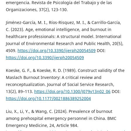
emergencia. Revista de Psicología del Trabajo y de las
Organizaciones, 37(2), 123-130.
Jiménez-García, M. I., Ríos-Risquez, M. I., & Carrillo-García,
C. (2023). Age, emotional intelligence, and burnout in
healthcare professionals: A structural model. International
Journal of Environmental Research and Public Health, 20(5),
4509.
https://doi.org/10.3390/ijerph20054509
DOI:
https://doi.org/10.3390/ijerph20054509
Koeske, G. F., & Koeske, R. D. (1989). Construct validity of the
Maslach Burnout Inventory: A critical review and
reconceptualization. Journal of Social Service Research,
13(2), 89–113.
https://doi.org/10.1300/J079v13n02_06
DOI:
https://doi.org/10.1177/0021886389252004
Liu, X., Li, Y., & Wang, C. (2024). Prevalence of burnout
among prehospital emergency personnel in China. BMC
Emergency Medicine, 24, Article 984.