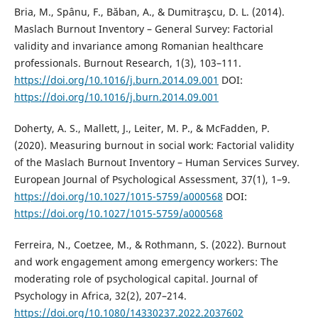
Bria, M., Spânu, F., Băban, A., & Dumitraşcu, D. L. (2014).
Maslach Burnout Inventory – General Survey: Factorial
validity and invariance among Romanian healthcare
professionals. Burnout Research, 1(3), 103–111.
https://doi.org/10.1016/j.burn.2014.09.001
DOI:
https://doi.org/10.1016/j.burn.2014.09.001
Doherty, A. S., Mallett, J., Leiter, M. P., & McFadden, P.
(2020). Measuring burnout in social work: Factorial validity
of the Maslach Burnout Inventory – Human Services Survey.
European Journal of Psychological Assessment, 37(1), 1–9.
https://doi.org/10.1027/1015-5759/a000568
DOI:
https://doi.org/10.1027/1015-5759/a000568
Ferreira, N., Coetzee, M., & Rothmann, S. (2022). Burnout
and work engagement among emergency workers: The
moderating role of psychological capital. Journal of
Psychology in Africa, 32(2), 207–214.
https://doi.org/10.1080/14330237.2022.2037602