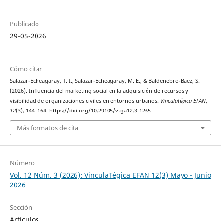
Publicado
29-05-2026
Cómo citar
Salazar-Echeagaray, T. I., Salazar-Echeagaray, M. E., & Baldenebro-Baez, S.
(2026). Influencia del marketing social en la adquisición de recursos y
visibilidad de organizaciones civiles en entornos urbanos.
Vinculatégica EFAN
,
12
(3), 144–164. https://doi.org/10.29105/vtga12.3-1265
Más formatos de cita
Número
Vol. 12 Núm. 3 (2026): VinculaTégica EFAN 12(3) Mayo - Junio
2026
Sección
Artículos