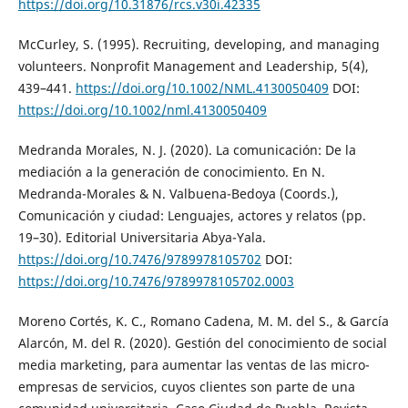
https://doi.org/10.31876/rcs.v30i.42335
McCurley, S. (1995). Recruiting, developing, and managing
volunteers. Nonprofit Management and Leadership, 5(4),
439–441.
https://doi.org/10.1002/NML.4130050409
DOI:
https://doi.org/10.1002/nml.4130050409
Medranda Morales, N. J. (2020). La comunicación: De la
mediación a la generación de conocimiento. En N.
Medranda-Morales & N. Valbuena-Bedoya (Coords.),
Comunicación y ciudad: Lenguajes, actores y relatos (pp.
19–30). Editorial Universitaria Abya-Yala.
https://doi.org/10.7476/9789978105702
DOI:
https://doi.org/10.7476/9789978105702.0003
Moreno Cortés, K. C., Romano Cadena, M. M. del S., & García
Alarcón, M. del R. (2020). Gestión del conocimiento de social
media marketing, para aumentar las ventas de las micro-
empresas de servicios, cuyos clientes son parte de una