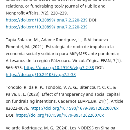
relations, or fundraising tool? Journal of Public and
Nonprofit Affairs, 7(2), 220–239.
https://doi.org/10.20899/jpna.7.2.220-239
DOI:
https://doi.org/10.20899/jpna.7.2.220-239
Tapia Salazar, M., Adame Rodríguez, L., & Villanueva
Pimentel, M. (2021). Estrategia de nodo de impulso a la
economía social y solidaria para MiPyMES ante pandemia:
Artesanos de la región Pátzcuaro. VinculaTégica EFAN, 7(1),
566–575.
https://doi.org/10.29105/vtga7.2-38
DOI:
https://doi.org/10.29105/vtga7.2-38
Tondolo, R. da R. P., Tondolo, V. A. G., Bitencourt, C. C., &
Paiva, E. L. (2023). Effect of transparency and social capital
on fundraising intentions. Cadernos EBAPE.BR, 21(1), Article
e2022-0076.
https://doi.org/10.1590/1679-395120220076x
DOI:
https://doi.org/10.1590/1679-395120220076x
Velarde Rodríguez, M. G. (2024). Los NODESS en Sinaloa