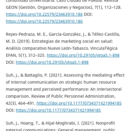
comunidad universitaria. Caso Ciudad de Puebla. Revista
GEON (Gestión, Organizaciones y Negocios), 7(1), 112–128.
https://doi.org/10.22579/23463910.186
DOI:
https://doi.org/10.22579/23463910.186
Reyes-Pedraza, M. E., García-González, J., & Téllez-Castilla,
M. D. (2019). Estrategias de marketing social en salud:
Análisis comparativo Nuevo León-Tabasco. VinculaTégica
EFAN, 5(1), 312–325.
https://doi.org/10.29105/vtga5.1-898
DOI:
https://doi.org/10.29105/vtga5.1-898
Suh, J., & Battaglio, P. (2021). Assessing the mediating effect
of internal communication on strategic human resource
management and perceived performance: An intersectoral
comparison. Review of Public Personnel Administration,
42(3), 464–491.
https://doi.org/10.1177/0734371X21994185
DOI:
https://doi.org/10.1177/0734371X21994185
Suh, J., Hoang, T., & Hijal-Moghrabi, I. (2021). Nonprofit
external communications: General management, public