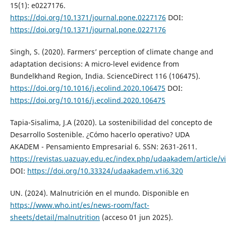
15(1): e0227176.
https://doi.org/10.1371/journal.pone.0227176
DOI:
https://doi.org/10.1371/journal.pone.0227176
Singh, S. (2020). Farmers’ perception of climate change and
adaptation decisions: A micro-level evidence from
Bundelkhand Region, India. ScienceDirect 116 (106475).
https://doi.org/10.1016/j.ecolind.2020.106475
DOI:
https://doi.org/10.1016/j.ecolind.2020.106475
Tapia-Sisalima, J.A (2020). La sostenibilidad del concepto de
Desarrollo Sostenible. ¿Cómo hacerlo operativo? UDA
AKADEM - Pensamiento Empresarial 6. SSN: 2631-2611.
https://revistas.uazuay.edu.ec/index.php/udaakadem/article/
DOI:
https://doi.org/10.33324/udaakadem.v1i6.320
UN. (2024). Malnutrición en el mundo. Disponible en
https://www.who.int/es/news-room/fact-
sheets/detail/malnutrition
(acceso 01 jun 2025).