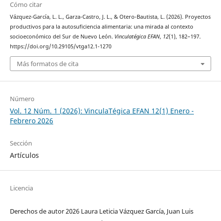
Cómo citar
Vázquez-García, L. L., Garza-Castro, J. L., & Otero-Bautista, L. (2026). Proyectos
productivos para la autosuficiencia alimentaria: una mirada al contexto
socioeconómico del Sur de Nuevo León.
Vinculatégica EFAN
,
12
(1), 182–197.
https://doi.org/10.29105/vtga12.1-1270
Más formatos de cita
Número
Vol. 12 Núm. 1 (2026): VinculaTégica EFAN 12(1) Enero -
Febrero 2026
Sección
Artículos
Licencia
Derechos de autor 2026 Laura Leticia Vázquez García, Juan Luis