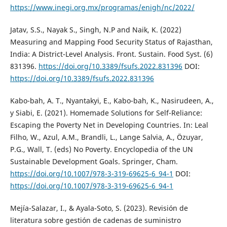
https://www.inegi.org.mx/programas/enigh/nc/2022/
Jatav, S.S., Nayak S., Singh, N.P and Naik, K. (2022)
Measuring and Mapping Food Security Status of Rajasthan,
India: A District-Level Analysis. Front. Sustain. Food Syst. (6)
831396.
https://doi.org/10.3389/fsufs.2022.831396
DOI:
https://doi.org/10.3389/fsufs.2022.831396
Kabo-bah, A. T., Nyantakyi, E., Kabo-bah, K., Nasirudeen, A.,
y Siabi, E. (2021). Homemade Solutions for Self-Reliance:
Escaping the Poverty Net in Developing Countries. In: Leal
Filho, W., Azul, A.M., Brandli, L., Lange Salvia, A., Özuyar,
P.G., Wall, T. (eds) No Poverty. Encyclopedia of the UN
Sustainable Development Goals. Springer, Cham.
https://doi.org/10.1007/978-3-319-69625-6_94-1
DOI:
https://doi.org/10.1007/978-3-319-69625-6_94-1
Mejía-Salazar, I., & Ayala-Soto, S. (2023). Revisión de
literatura sobre gestión de cadenas de suministro