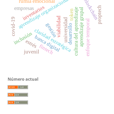
aprendizaje organizacional
blockchain
rumia emocional
inventarios
proptech
empresas
aprendizaje grupal
cultura del aprendizaje
token
viabilidad
covid-19
universidad
enfoque temporal
gestión
desarrollo
claridad estratégica
inclusión
banca digital
estrés
fintech
juvenil
Número actual