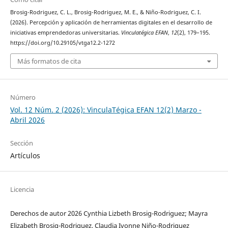
Brosig-Rodriguez, C. L., Brosig-Rodriguez, M. E., & Niño-Rodriguez, C. I.
(2026). Percepción y aplicación de herramientas digitales en el desarrollo de
iniciativas emprendedoras universitarias.
Vinculatégica EFAN
,
12
(2), 179–195.
https://doi.org/10.29105/vtga12.2-1272
Más formatos de cita
Número
Vol. 12 Núm. 2 (2026): VinculaTégica EFAN 12(2) Marzo -
Abril 2026
Sección
Artículos
Licencia
Derechos de autor 2026 Cynthia Lizbeth Brosig-Rodriguez; Mayra
Elizabeth Brosig-Rodriguez, Claudia Ivonne Niño-Rodriguez