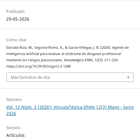
Publicado
29-05-2026
Cómo citar
Estrada-Ruiz, M., Segovia-Romo, A., & Garza-Villegas, J. B. (2026). Agente de
inteligencia artificial para evaluar el síndrome de desgaste profesional
mediante los riesgos psicosociales.
Vinculatégica EFAN
,
12
(3), 211–229.
https://doi.org/10.29105/vtga12.3-1288
Más formatos de cita
Número
Vol. 12 Núm. 3 (2026): VinculaTégica EFAN 12(3) Mayo - Junio
2026
Sección
Artículos