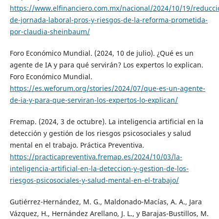
https://www.elfinanciero.com.mx/nacional/2024/10/19/reducci
de-jornada-laboral-pros-y-riesgos-de-la-reforma-prometida-
por-claudia-sheinbaum/
Foro Económico Mundial. (2024, 10 de julio). ¿Qué es un
agente de IA y para qué servirán? Los expertos lo explican.
Foro Económico Mundial.
https://es.weforum.org/stories/2024/07/que-es-un-agente-
de-ia-y-para-que-serviran-los-expertos-lo-explican/
Fremap. (2024, 3 de octubre). La inteligencia artificial en la
detección y gestión de los riesgos psicosociales y salud
mental en el trabajo. Práctica Preventiva.
https://practicapreventiva.fremap.es/2024/10/03/la-
inteligencia-artificial-en-la-deteccion-y-gestion-de-los-
riesgos-psicosociales-y-salud-mental-en-el-trabajo/
Gutiérrez-Hernández, M. G., Maldonado-Macías, A. A., Jara
Vázquez, H., Hernández Arellano, J. L., y Barajas-Bustillos, M.