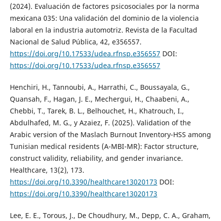
(2024). Evaluación de factores psicosociales por la norma
mexicana 035: Una validación del dominio de la violencia
laboral en la industria automotriz. Revista de la Facultad
Nacional de Salud Pública, 42, e356557.
https://doi.org/10.17533/udea.rfnsp.e356557
DOI:
https://doi.org/10.17533/udea.rfnsp.e356557
Henchiri, H., Tannoubi, A., Harrathi, C., Boussayala, G.,
Quansah, F., Hagan, J. E., Mechergui, H., Chaabeni, A.,
Chebbi, T., Tarek, B. L., Belhouchet, H., Khatrouch, I.,
Abdulhafed, M. G., y Azaiez, F. (2025). Validation of the
Arabic version of the Maslach Burnout Inventory-HSS among
Tunisian medical residents (A-MBI-MR): Factor structure,
construct validity, reliability, and gender invariance.
Healthcare, 13(2), 173.
https://doi.org/10.3390/healthcare13020173
DOI:
https://doi.org/10.3390/healthcare13020173
Lee, E. E., Torous, J., De Choudhury, M., Depp, C. A., Graham,