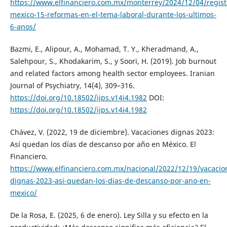
https://www.elfinanciero.com.mx/monterrey/2024/12/04/regist
mexico-15-reformas-en-el-tema-laboral-durante-los-ultimos-
6-anos/
Bazmi, E., Alipour, A., Mohamad, T. Y., Kheradmand, A.,
Salehpour, S., Khodakarim, S., y Soori, H. (2019). Job burnout
and related factors among health sector employees. Iranian
Journal of Psychiatry, 14(4), 309–316.
https://doi.org/10.18502/ijps.v14i4.1982
DOI:
https://doi.org/10.18502/ijps.v14i4.1982
Chávez, V. (2022, 19 de diciembre). Vacaciones dignas 2023:
Así quedan los días de descanso por año en México. El
Financiero.
https://www.elfinanciero.com.mx/nacional/2022/12/19/vacacio
dignas-2023-asi-quedan-los-dias-de-descanso-por-ano-en-
mexico/
De la Rosa, E. (2025, 6 de enero). Ley Silla y su efecto en la