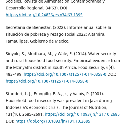
Sociales. Revista de Alimentación Contemporánea y
Desarrollo Regional, 34(63). DOI:
https://doi.org/10.24836/es.v34i63.1395
Secretaría de Bienestar. (2022). Informe anual sobre la
situación de pobreza y rezago social 2022: Altamira,
Tamaulipas. Gobierno de México.
Sinyolo, S., Mudhara, M., y Wale, E. (2014). Water security
and rural household food security: Empirical evidence from
the Mzinyathi district in South Africa. Food Security, 6(4),
483–499.
https://doi.org/10.1007/s12571-014-0358-0
DOI:
https://doi.org/10.1007/s12571-014-0358-0
Studdert, L. J., Frongillo, E. A., Jr., y Valois, P. (2001).
Household food insecurity was prevalent in Java during
Indonesia’s economic crisis. The Journal of Nutrition,
131(10), 2685–2691.
https://doi.org/10.1093/jn/131.10.2685
DOI:
https://doi.org/10.1093/jn/131.10.2685