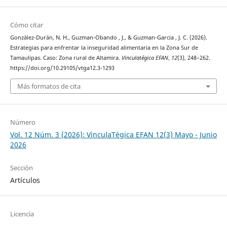
Cómo citar
González-Durán, N. H., Guzman-Obando , J., & Guzman-Garcia , J. C. (2026).
Estrategias para enfrentar la inseguridad alimentaria en la Zona Sur de
Tamaulipas. Caso: Zona rural de Altamira.
Vinculatégica EFAN
,
12
(3), 248–262.
https://doi.org/10.29105/vtga12.3-1293
Más formatos de cita
Número
Vol. 12 Núm. 3 (2026): VinculaTégica EFAN 12(3) Mayo - Junio
2026
Sección
Artículos
Licencia