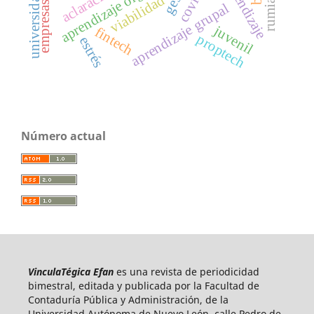
aclaraciones
universidad
viabilidad
empresas
aprendizaje grupal
juvenil
fintech
proptech
estrés
Número actual
VinculaTégica Efan
es una revista de periodicidad
bimestral, editada y publicada por la Facultad de
Contaduría Pública y Administración, de la
Universidad Autónoma de Nuevo León, calle Pedro de