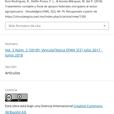
Ruiz-Rodríguez, R., Delfín-Pozos, F. L., & Acosta-Márquez, M. del P. (2018).
Tratamiento contable y fiscal de apoyos federales otorgados al sector
agropecuario .
Vinculatégica EFAN
,
3
(2), 49–79. Recuperado a partir de
https://vinculategica.uanl.mx/index.php/v/article/view/1330
Más formatos de cita
Número
Vol. 3 Núm. 2 (2018): VinculaTégica EFAN 3(2) Julio 2017 -
Junio 2018
Sección
Artículos
Licencia
Esta obra está bajo una licencia internacional
Creative Commons
Atribución 4.0
.