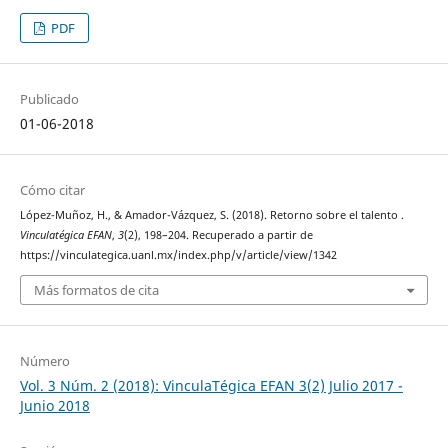
PDF
Publicado
01-06-2018
Cómo citar
López-Muñoz, H., & Amador-Vázquez, S. (2018). Retorno sobre el talento .
Vinculatégica EFAN
,
3
(2), 198–204. Recuperado a partir de
https://vinculategica.uanl.mx/index.php/v/article/view/1342
Más formatos de cita
Número
Vol. 3 Núm. 2 (2018): VinculaTégica EFAN 3(2) Julio 2017 -
Junio 2018