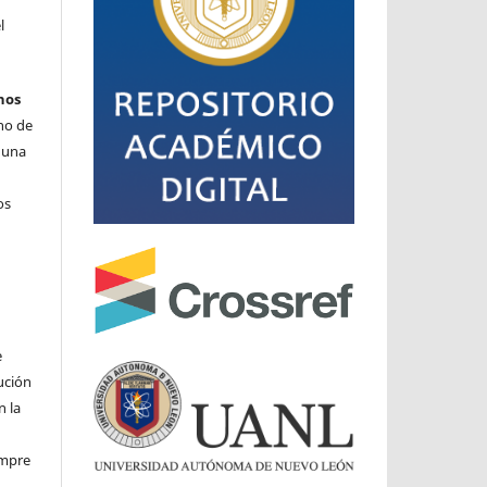
l
hos
cho de
o una
os
e
ución
n la
iempre