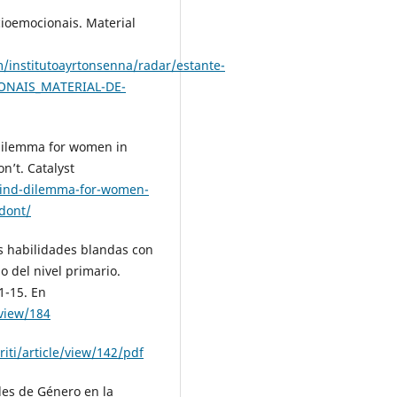
cioemocionais. Material
m/institutoayrtonsenna/radar/estante-
NAIS_MATERIAL-DE-
 dilemma for women in
n’t. Catalyst
-bind-dilemma-for-women-
dont/
as habilidades blandas con
o del nivel primario.
1-15. En
/view/184
riti/article/view/142/pdf
oles de Género en la