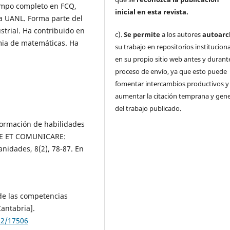
iempo completo en FCQ,
inicial
en esta revista.
a UANL. Forma parte del
trial. Ha contribuido en
c).
Se permite
a los autores
autoarc
mia de matemáticas. Ha
su trabajo en repositorios institucion
en su propio sitio web antes y durante
proceso de envío, ya que esto puede
fomentar intercambios productivos y
aumentar la citación temprana y gene
del trabajo publicado.
 formación de habilidades
ARE ET COMUNICARE:
nidades, 8(2), 78-87. En
 de las competencias
Cantabria].
02/17506