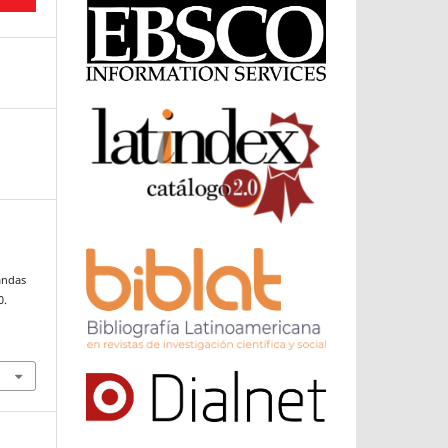
landas
0.