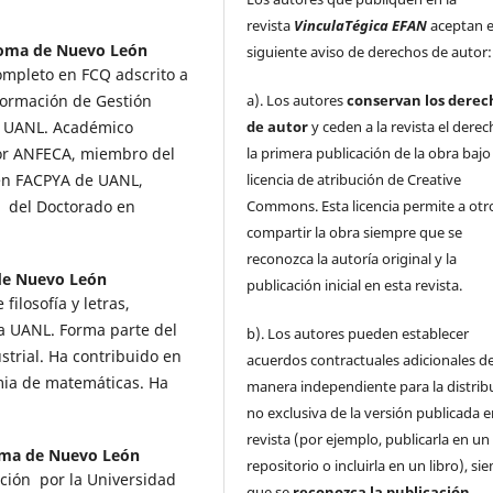
revista
VinculaTégica EFAN
aceptan e
oma de Nuevo León
siguiente aviso de derechos de autor:
ompleto en FCQ adscrito a
a). Los autores
conservan los derec
formación de Gestión
de autor
y ceden a la revista el dere
la UANL. Académico
la primera publicación de la obra baj
por ANFECA, miembro del
licencia de atribución de Creative
en FACPYA de UANL,
Commons. Esta licencia permite a otr
e del Doctorado en
compartir la obra siempre que se
reconozca la autoría original y la
de Nuevo León
publicación inicial en esta revista.
ilosofía y letras,
a UANL. Forma parte del
b). Los autores pueden establecer
trial. Ha contribuido en
acuerdos contractuales adicionales d
mia de matemáticas. Ha
manera independiente para la distrib
no exclusiva de la versión publicada e
revista (por ejemplo, publicarla en un
oma de Nuevo León
repositorio o incluirla en un libro), s
ción por la Universidad
que se
reconozca la publicación