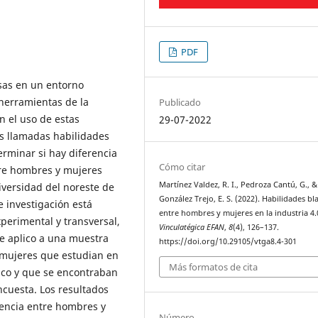
PDF
rsas en un entorno
 herramientas de la
Publicado
n el uso de estas
29-07-2022
as llamadas habilidades
erminar si hay diferencia
Cómo citar
tre hombres y mujeres
Martínez Valdez, R. I., Pedroza Cantú, G., &
iversidad del noreste de
González Trejo, E. S. (2022). Habilidades b
e investigación está
entre hombres y mujeres en la industria 4.
perimental y transversal,
Vinculatégica EFAN
,
8
(4), 126–137.
se aplico a una muestra
https://doi.org/10.29105/vtga8.4-301
 mujeres que estudian en
Más formatos de cita
ico y que se encontraban
ncuesta. Los resultados
rencia entre hombres y
Número