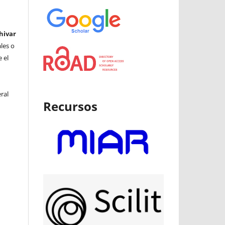
hivar
ales o
 el
ral
Recursos