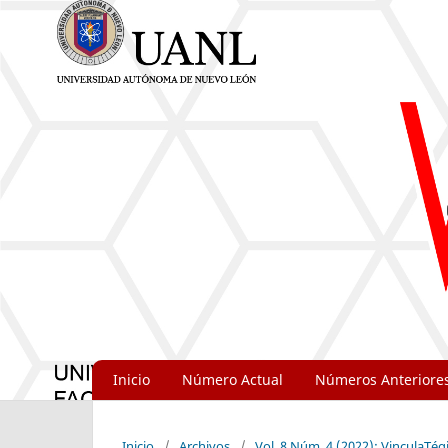
Inicio
Número Actual
Números Anteriore
Inicio
/
Archivos
/
Vol. 8 Núm. 4 (2022): VinculaTég