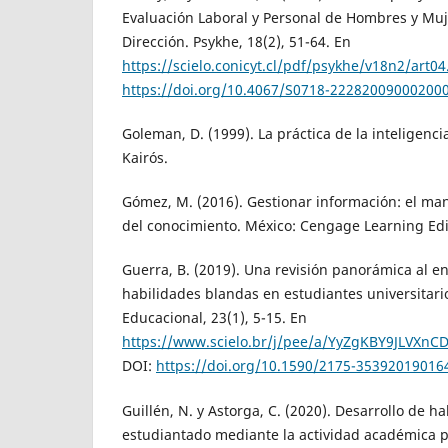
Evaluación Laboral y Personal de Hombres y Mu
Dirección. Psykhe, 18(2), 51-64. En
https://scielo.conicyt.cl/pdf/psykhe/v18n2/art04
https://doi.org/10.4067/S0718-22282009000200
Goleman, D. (1999). La práctica de la inteligenc
Kairós.
Gómez, M. (2016). Gestionar información: el ma
del conocimiento. México: Cengage Learning Edi
Guerra, B. (2019). Una revisión panorámica al e
habilidades blandas en estudiantes universitario
Educacional, 23(1), 5-15. En
https://www.scielo.br/j/pee/a/YyZgKBY9JLVXn
DOI:
https://doi.org/10.1590/2175-35392019016
Guillén, N. y Astorga, C. (2020). Desarrollo de h
estudiantado mediante la actividad académica p