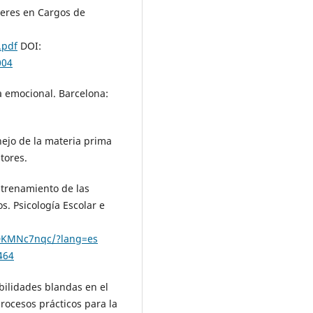
jeres en Cargos de
.pdf
DOI:
004
ia emocional. Barcelona:
nejo de la materia prima
tores.
ntrenamiento de las
s. Psicología Escolar e
CDKMNc7nqc/?lang=es
464
abilidades blandas en el
rocesos prácticos para la