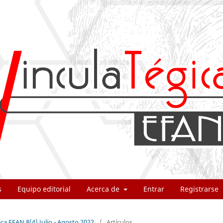
s
Equipo editorial
Acerca de
Entrar
Registrarse
ica EFAN 8(4) Julio - Agosto 2022
/
Artículos