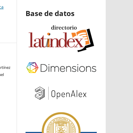
ca
Base de datos
rtínez
uel