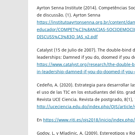
Ayrton Senna Institute (2014). Competências So
de discussão. (1). Ayrton Senna
https://institutoayrtonsenna.org.br/content/da
educador/COMPET%C3%8ANCIAS-SOCIOEMOCIO
DISCUSS%C3%83O_IAS_v2.pdf
Catalyst (15 de Julio de 2007). The double-bind
leaderships: Damned if you do, doomed if you do
https://www.catalyst.org/research/the-double
in-leadership-damned-if-you-do-doomed-if-you-
Cedeño, A. (2020). Estrategia para desarrollar l
el uso de las TIC en los estudiantes del 6to. grad
Revista UCE Ciencia. Revista de postgrado, 8(1), 
http://uceciencia.edu.do/index.php/OJS/article
En
https://www.riti.es/ojs2018/inicio/index.php/
Godoy, L. y Mladinic, A. (2009). Estereotipos y R