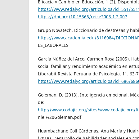
Eficacia y Cambio en Educación, 1 (2). Disponibl
https://www.redalyc.org/articulo.oa?id=551/55
https://doi.org/10.15366/reice2003.1.2.007
Grupo Novatech. Diccionario de destrezas y habi
https://www.academia.edu/8116084/DICCIONA
ES_LABORALES
García Núñez del Arco, Carmen Rosa (2005). Habi
social familiar y rendimiento académico en estud
Liberabit Revista Peruana de Psicología, 11. 63-7
https://www.redalyc.org/articulo.oa?id=686/68
Goleman, D. (2013). Inteligencia emocional. Méx
de:
http://www.codajic.org/sites/www.codajic.org/
niel%20Goleman.pdf
Huambachano Coll Cárdenas, Ana María y Huaire
(2018). Desarrollo de habilidades sociales en con