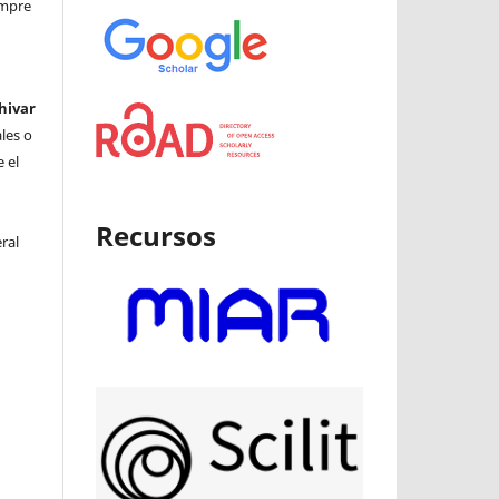
iempre
hivar
ales o
 el
Recursos
ral