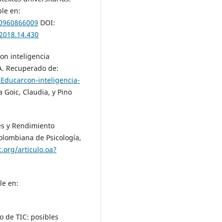
ble en:
70960866009
DOI:
.2018.14.430
con inteligencia
 A. Recuperado de:
Educarcon-inteligencia-
 Goic, Claudia, y Pino
es y Rendimiento
olombiana de Psicología,
.org/articulo.oa?
le en:
o de TIC: posibles