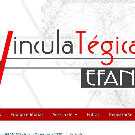
s
Equipo editorial
Acerca de
Entrar
Registrarse
ica EFAN 6(2) Julio - Diciembre 2020
/
Artículos