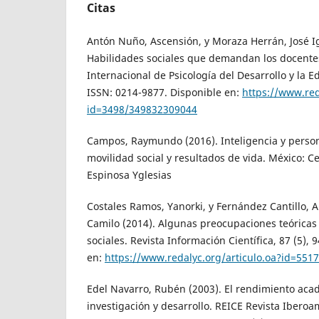
Citas
Antón Nuño, Ascensión, y Moraza Herrán, José Ig
Habilidades sociales que demandan los docentes 
Internacional de Psicología del Desarrollo y la E
ISSN: 0214-9877. Disponible en:
https://www.red
id=3498/349832309044
Campos, Raymundo (2016). Inteligencia y person
movilidad social y resultados de vida. México: C
Espinosa Yglesias
Costales Ramos, Yanorki, y Fernández Cantillo, A
Camilo (2014). Algunas preocupaciones teóricas 
sociales. Revista Información Científica, 87 (5), 
en:
https://www.redalyc.org/articulo.oa?id=55
Edel Navarro, Rubén (2003). El rendimiento aca
investigación y desarrollo. REICE Revista Ibero