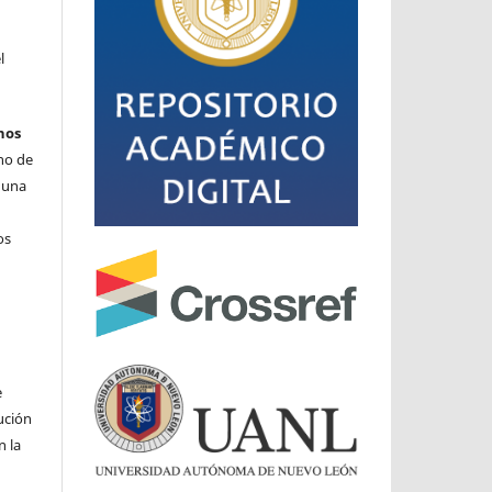
l
hos
cho de
o una
os
e
ución
n la