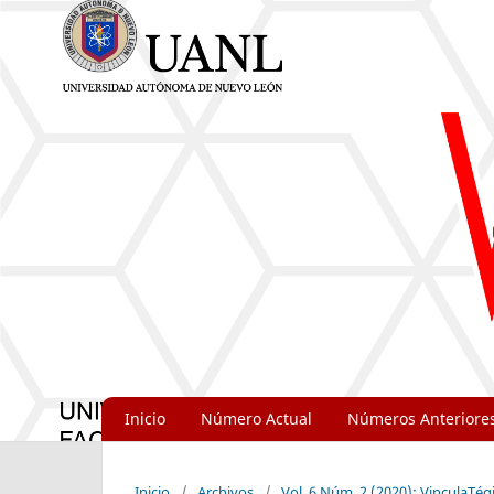
Inicio
Número Actual
Números Anteriore
Inicio
/
Archivos
/
Vol. 6 Núm. 2 (2020): VinculaTég