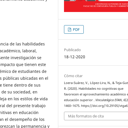
PDF
ancia de las habilidades
Publicado
 académico, laboral,
18-12-2020
sente investigación se
l impacto que tienen este
émico de estudiantes de
Cómo citar
es públicas ubicadas en el
Loera-Suárez, V., López-Lira, N., & Teja-Gut
e tiene dentro de sus
R. (2020). Habilidades no cognitivas que
d de su sociedad, en
favorecen el aprovechamiento académico 
eja en los estilos de vida
educación superior .
Vinculatégica EFAN
,
6
(2
eral del presente trabajo
1460–1675. https://doi.org/10.29105/vtga6
gnitivas en educación
Más formatos de cita
tan el desempeño de los
avorezcan la permanencia y