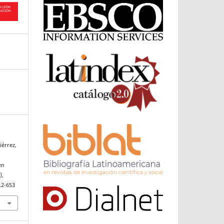
iérrez,
en
),
.2-653