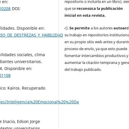
repositorio o incluirla en un libro), s
e en:
que se
reconozca la publicación
110208
DOI:
inicial
en esta revista.
c).
Se permite
a los autores
autoarc
lidades. Disponible en:
su trabajo en repositorios institucion
RIO_DE_DESTREZAS_Y_HABILIDAD
en su propio sitio web antes y durante
proceso de envío, ya que esto puede
lidades sociales, clima
fomentar intercambios productivos y
iantes universitarios.
aumentar la citación temprana y gene
4. Disponible en:
del trabajo publicado.
601108
ico: Kairos. Recuperado
files/Inteligencia%20Emocional%20%20Da
 Inacio, Edson Jorge
textos universitarios.