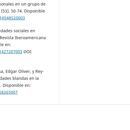
rsonales en un grupo de
 (53). 50-74. Disponible
/14548520003
lidades sociales en
D Revista Iberoamericana
le en:
31427207003
DOI:
, Edgar Oliver, y Rey-
idades blandas en la
7. Disponible en:
458265007