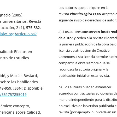
Los autores que publiquen en la
revista
VinculaTégica EFAN
aceptan e
nacio (2005).
siguiente aviso de derechos de autor:
universitarios. Revista
ducación, 2 (1), 575-582.
a). Los autores
conservan los derec
alyc.org/articulo.oa?
de autor
y ceden a la revista el dere
la primera publicación de la obra baj
licencia de atribución de Creative
alidad: Efectos en
Commons. Esta licencia permite a otr
entro de Estudios
compartir la obra siempre que se
reconozca la autoría original y la
publicación inicial en esta revista.
idé, y Macías Bestard,
sobre las habilidades
b). Los autores pueden establecer
949-959. ISSN: Disponible
acuerdos contractuales adicionales d
17/551757255019
manera independiente para la distrib
no exclusiva de la versión publicada e
démico: concepto,
revista (por ejemplo, publicarla en un
americana sobre Calidad,