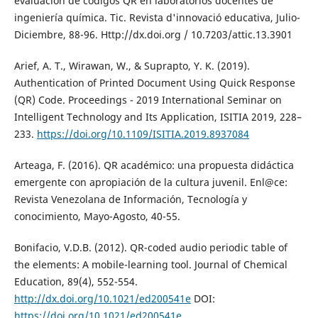
evaluación de códigos QR en laboratorios docentes de
ingeniería química. Tic. Revista d'innovació educativa, Julio-
Diciembre, 88-96. Http://dx.doi.org / 10.7203/attic.13.3901
Arief, A. T., Wirawan, W., & Suprapto, Y. K. (2019).
Authentication of Printed Document Using Quick Response
(QR) Code. Proceedings - 2019 International Seminar on
Intelligent Technology and Its Application, ISITIA 2019, 228–
233.
https://doi.org/10.1109/ISITIA.2019.8937084
Arteaga, F. (2016). QR académico: una propuesta didáctica
emergente con apropiación de la cultura juvenil. Enl@ce:
Revista Venezolana de Información, Tecnología y
conocimiento, Mayo-Agosto, 40-55.
Bonifacio, V.D.B. (2012). QR-coded audio periodic table of
the elements: A mobile-learning tool. Journal of Chemical
Education, 89(4), 552-554.
http://dx.doi.org/10.1021/ed200541e
DOI:
https://doi.org/10.1021/ed200541e