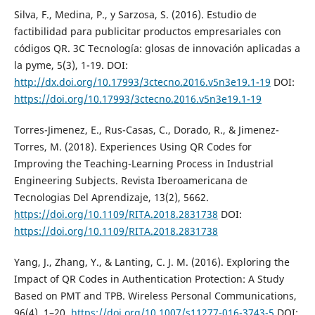
Silva, F., Medina, P., y Sarzosa, S. (2016). Estudio de
factibilidad para publicitar productos empresariales con
códigos QR. 3C Tecnología: glosas de innovación aplicadas a
la pyme, 5(3), 1-19. DOI:
http://dx.doi.org/10.17993/3ctecno.2016.v5n3e19.1-19
DOI:
https://doi.org/10.17993/3ctecno.2016.v5n3e19.1-19
Torres-Jimenez, E., Rus-Casas, C., Dorado, R., & Jimenez-
Torres, M. (2018). Experiences Using QR Codes for
Improving the Teaching-Learning Process in Industrial
Engineering Subjects. Revista Iberoamericana de
Tecnologias Del Aprendizaje, 13(2), 5662.
https://doi.org/10.1109/RITA.2018.2831738
DOI:
https://doi.org/10.1109/RITA.2018.2831738
Yang, J., Zhang, Y., & Lanting, C. J. M. (2016). Exploring the
Impact of QR Codes in Authentication Protection: A Study
Based on PMT and TPB. Wireless Personal Communications,
96(4), 1–20.
https://doi.org/10.1007/s11277-016-3743-5
DOI: