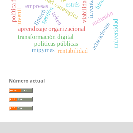
política fiscal
inventarios
claridad estratégica
viabilidad
estrés
empresas
gestión
fintech
juvenil
inclusión
token
universidad
aclaraciones
aprendizaje organizacional
transformación digital
políticas públicas
mipymes
rentabilidad
Número actual