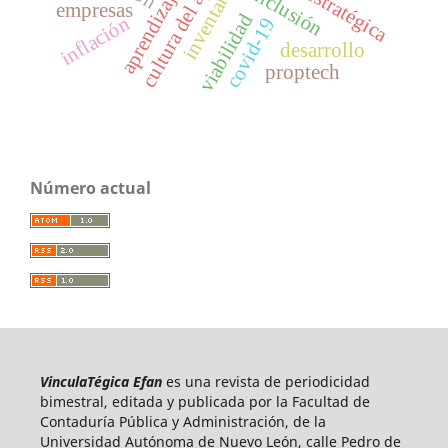
cultura del aprendizaje
inventarios
inclusión
empresas
viabilidad
inflación
covid-19
desarrollo
proptech
Número actual
VinculaTégica Efan
es una revista de periodicidad
bimestral, editada y publicada por la Facultad de
Contaduría Pública y Administración, de la
Universidad Autónoma de Nuevo León, calle Pedro de