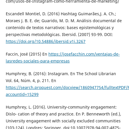
com/usos-de-Instagram-como-herramienta-de-marketing/
Escandell Montiel, D. (2016) Hashtag Guimarães,J. A. Ch.;
Moraes J. B. E. de; Guarido, M. D. M. Análisis documental de
contenido de textos narrativos: bases epistemológicas y
perspectivas metodológicas. Ibersid. (2007) 93-99. DOI:
https://doi.org/10.54886/ibersid.v1i.3267
Faccin, José (2015) En
https://josefacchin.com/ventajas-de-
lasredes-sociales-para-empresas
Humphrey, B. (2016): Instagram. En The School Librarian
Vol. 64, Núm. 4, p. 211. En
https://search.proquest.com/docview/1860947754/fulltextPD
accountid=15299
Humphrey, L. (2016). University-community engagement:
Dislo- cation of theory and practice. En P. Benneworth (ed.),
University engagement with socially excluded communities
(103-124). Londres: Springer. doi:10.1007/978-94-007-4875-