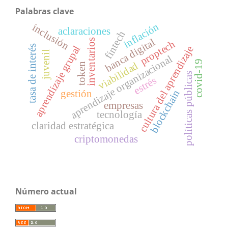
Palabras clave
inflación
inclusión
aclaraciones
fintech
banca digital
inventarios
proptech
tasa de interés
aprendizaje grupal
cultura del aprendizaje
juvenil
aprendizaje organizacional
covid-19
viabilidad
token
políticas públicas
estrés
blockchain
gestión
empresas
tecnología
claridad estratégica
criptomonedas
Número actual