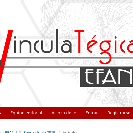
s
Equipo editorial
Acerca de
Entrar
Registrarse
ica EFAN 5(1) Enero - Junio 2019
/
Artículos