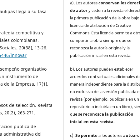
a). Los autores
conservan los derec
de autor
y ceden a la revista el dere
aulipas llega a su tasa
la primera publicación de la obra baj
licencia de atribución de Creative
trategia competitiva y
Commons. Esta licencia permite a otr
iales colombianas.
compartir la obra siempre que se
ociales, 20(38), 13-26.
reconozca la autoría original y la
15446/innovar
publicación inicial en esta revista.
desempeño organizativo
b). Los autores pueden establecer
 un instrumento de
acuerdos contractuales adicionales d
a de la Empresa, 17(1),
manera independiente para la distrib
no exclusiva de la versión publicada e
revista (por ejemplo, publicarla en un
esos de selección. Revista
repositorio o incluirla en un libro), s
, 20(2), 263-271.
que se
reconozca la publicación
inicial
en esta revista.
tración pública de
a administrativa del
c).
Se permite
a los autores
autoarc