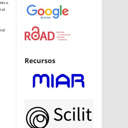
ales o
 el
ral
Recursos