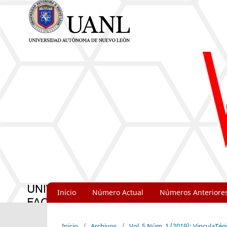
Inicio
Número Actual
Números Anteriore
Inicio
/
Archivos
/
Vol. 5 Núm. 1 (2019): VinculaTég