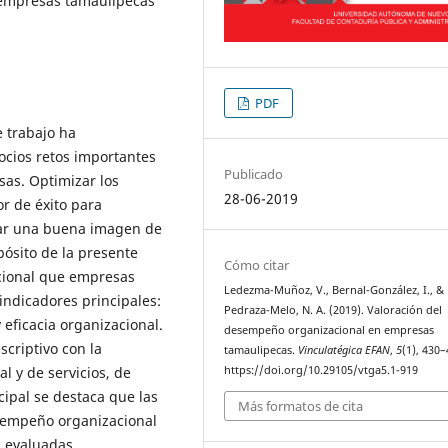
 empresas tamaulipecas
PDF
 trabajo ha
ocios retos importantes
Publicado
as. Optimizar los
28-06-2019
or de éxito para
ctar una buena imagen de
opósito de la presente
Cómo citar
acional que empresas
Ledezma-Muñoz, V., Bernal-González, I., &
indicadores principales:
Pedraza-Melo, N. A. (2019). Valoración del
ficacia organizacional.
desempeño organizacional en empresas
scriptivo con la
tamaulipecas.
Vinculatégica EFAN
,
5
(1), 430–
l y de servicios, de
https://doi.org/10.29105/vtga5.1-919
ipal se destaca que las
Más formatos de cita
sempeño organizacional
s evaluadas