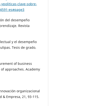
politicas-clave-sobre-
04591-es#page3
dación del desempeño
prendizaje. Revista
telectual y el desempeño
ulipas. Tesis de grado.
urement of business
n of approaches. Academy
 innovación organizacional
d & Empresa, 21, 93-115.