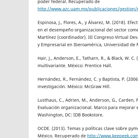
poder federal. Recuperado de
http://www.azc.uam.mx/publicaciones/gestion
Espinosa, J., Flores, A., y Álvarez, M. (2018). Efec
en el desempeño organizacional del sector comerc
Martínez (coordinador). III Congreso Virtual Des
y Empresarial en Iberoamérica, Universidad de 
Hair, J., Anderson, E., Tatharn, R., & Black, W. C. 
multivariante. México: Prentice Hall.
Hernández, R., Fernández, C. y Baptista, P. (200
investigación. México: McGraw Hill.
Lusthaus, C., Adrien, M., Anderson, G., Carden, F.,
Evaluación organizacional. Marco para mejorar
Washington, DC: IDB Bookstore.
OCDE. (2013). Temas y políticas clave sobre py
México. Recuperado de
http://www.keepeek.com/