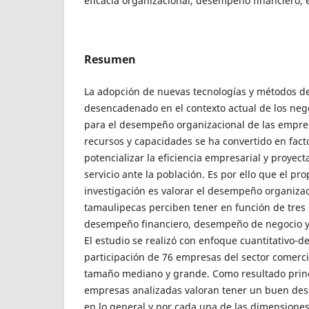
eficacia organizacional, desempeño financiero,
Resumen
La adopción de nuevas tecnologías y métodos de
desencadenado en el contexto actual de los neg
para el desempeño organizacional de las empres
recursos y capacidades se ha convertido en fact
potencializar la eficiencia empresarial y proye
servicio ante la población. Es por ello que el pr
investigación es valorar el desempeño organiz
tamaulipecas perciben tener en función de tres 
desempeño financiero, desempeño de negocio y e
El estudio se realizó con enfoque cuantitativo-de
participación de 76 empresas del sector comercia
tamaño mediano y grande. Como resultado princ
empresas analizadas valoran tener un buen de
en lo general y por cada una de las dimensione