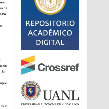
hos
cho de
o una
os
e
ución
n la
iempre
hivar