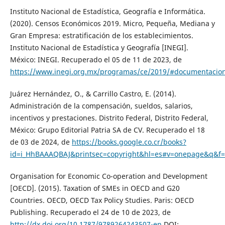
Instituto Nacional de Estadística, Geografía e Informática.
(2020). Censos Económicos 2019. Micro, Pequeña, Mediana y
Gran Empresa: estratificación de los establecimientos.
Instituto Nacional de Estadística y Geografía [INEGI].
México: INEGI. Recuperado el 05 de 11 de 2023, de
https://www.inegi.org.mx/programas/ce/2019/#documentacio
Juárez Hernández, O., & Carrillo Castro, E. (2014).
Administración de la compensación, sueldos, salarios,
incentivos y prestaciones. Distrito Federal, Distrito Federal,
México: Grupo Editorial Patria SA de CV. Recuperado el 18
de 03 de 2024, de
https://books.google.co.cr/books?
id=i_HhBAAAQBAJ&printsec=copyright&hl=es#v=onepage&q&f=
Organisation for Economic Co-operation and Development
[OECD]. (2015). Taxation of SMEs in OECD and G20
Countries. OECD, OECD Tax Policy Studies. Paris: OECD
Publishing. Recuperado el 24 de 10 de 2023, de
http://dx.doi.org/10.1787/9789264243507-en
DOI: