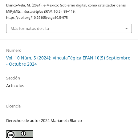
Blanco-Vela, M. (2024). e-México: Gobierno digital, como catalizador de las
MiPyMEs .
Vinculatégica EFAN
,
10
(5), 99–119.
https://doi.org/10.29105/vtga10.5-975
Más formatos de cita
Número
Vol. 10 Núm. 5 (2024): VinculaTégica EFAN 10(5) Septiembre
- Octubre 2024
Sección
Artículos
Licencia
Derechos de autor 2024 Marianela Blanco