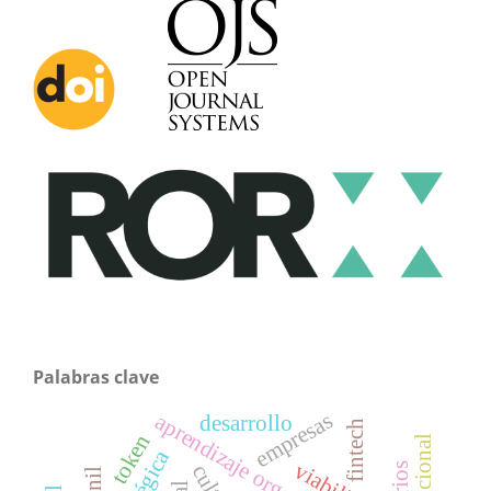
Palabras clave
empresas
aprendizaje organizacional
desarrollo
fintech
token