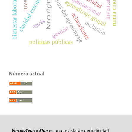
rumia emocional
claridad estratégica
viabilidad
cultura del aprendizaje
inventarios
juvenil
banca digital
bienestar laboral
aprendizaje grupal
aclaraciones
estrés
inclusión
gestión
políticas públicas
Número actual
VinculaTégica Efan
es una revista de periodicidad