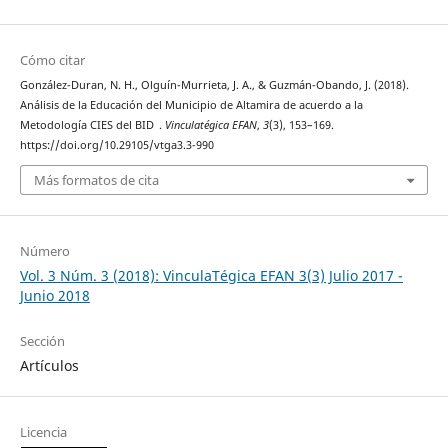
Cómo citar
González-Duran, N. H., Olguín-Murrieta, J. A., & Guzmán-Obando, J. (2018).
Análisis de la Educación del Municipio de Altamira de acuerdo a la
Metodología CIES del BID .
Vinculatégica EFAN
,
3
(3), 153–169.
https://doi.org/10.29105/vtga3.3-990
Más formatos de cita
Número
Vol. 3 Núm. 3 (2018): VinculaTégica EFAN 3(3) Julio 2017 -
Junio 2018
Sección
Artículos
Licencia