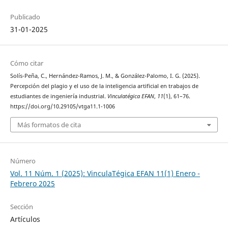
Publicado
31-01-2025
Cómo citar
Solís-Peña, C., Hernández-Ramos, J. M., & González-Palomo, I. G. (2025).
Percepción del plagio y el uso de la inteligencia artificial en trabajos de
estudiantes de ingeniería industrial.
Vinculatégica EFAN
,
11
(1), 61–76.
https://doi.org/10.29105/vtga11.1-1006
Más formatos de cita
Número
Vol. 11 Núm. 1 (2025): VinculaTégica EFAN 11(1) Enero -
Febrero 2025
Sección
Artículos