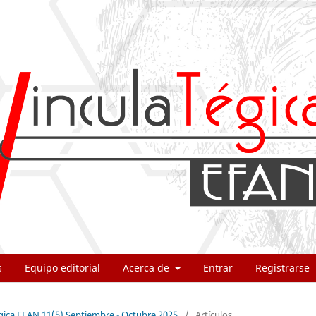
s
Equipo editorial
Acerca de
Entrar
Registrarse
égica EFAN 11(5) Septiembre - Octubre 2025
/
Artículos