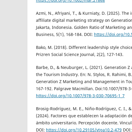
https://doi.org/10.1002/mar.21868
Azmi, N., Afriyani, T., & Kurniaty, D. (2025). The 
affiliate digital marketing strategy on Generatio
Jakarta, Indonesia. Golden Ratio of Marketing a
Business, 5(1), 168-184. DOI:
https://doi.org/10
Bako, M. (2018). Different leadership style choic
Prizren Social Science Journal, 2(2), 127-143.
Barbe, D., & Neuburger, L. (2021). Generation Z 
the Tourism Industry. En: N. Stylos, R. Rahimi, B
Generation Z Marketing and Management in Tour
167-192. Palgrave Macmillan. Doi:10.1007/978-3
https://doi.org/10.1007/978-3-030-70695-1_7
Brosig-Rodríguez, M. E., Niño-Rodríguez, C. I., &
(2024). Factores que establecen la adaptación d
ámbito universitario. Percepción docente. Vincul
DOI:
https://doi.org/10.29105/vtga10.2-479
DOI: