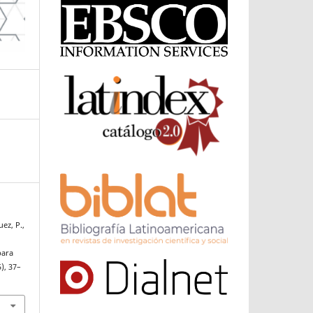
ez, P.,
para
5), 37–
2