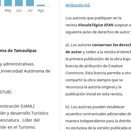
Atribución 4.0
.
Los autores que publiquen en la
revista
VinculaTégica EFAN
aceptan e
siguiente aviso de derechos de autor:
a). Los autores
conservan los derec
oma de Tamaulipas
de autor
y ceden a la revista el dere
la primera publicación de la obra baj
y administrativas.
licencia de atribución de Creative
s.Universidad Autónoma de
Commons. Esta licencia permite a otr
compartir la obra siempre que se
reconozca la autoría original y la
ESTUR)
publicación inicial en esta revista.
inistración (UANL)
b). Los autores pueden establecer
ión y desarrollo Turístico
acuerdos contractuales adicionales d
enciatura . Líder del
manera independiente para la distrib
ión en el Turismo.
no exclusiva de la versión publicada e