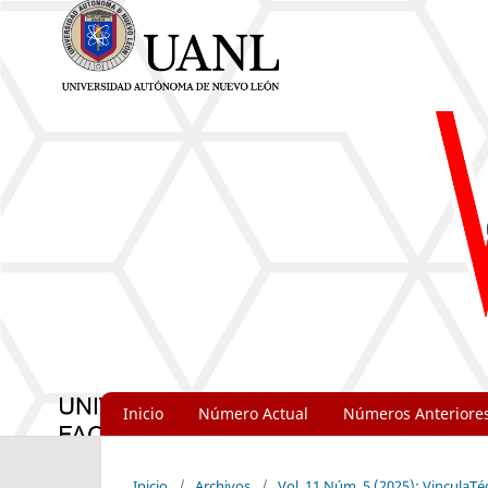
Inicio
Número Actual
Números Anteriore
Inicio
/
Archivos
/
Vol. 11 Núm. 5 (2025): VinculaT