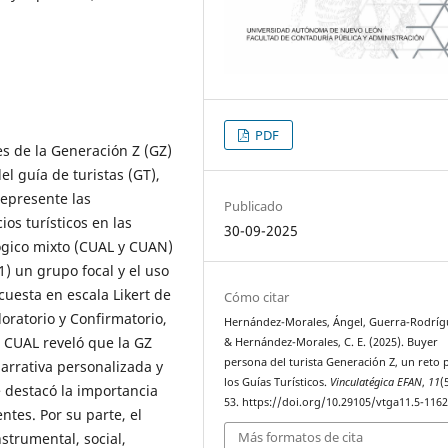
PDF
es de la Generación Z (GZ)
el guía de turistas (GT),
represente las
Publicado
os turísticos en las
30-09-2025
ógico mixto (CUAL y CUAN)
) un grupo focal y el uso
cuesta en escala Likert de
Cómo citar
loratorio y Confirmatorio,
Hernández-Morales, Ángel, Guerra-Rodrígu
e CUAL reveló que la GZ
& Hernández-Morales, C. E. (2025). Buyer
persona del turista Generación Z, un reto 
 narrativa personalizada y
los Guías Turísticos.
Vinculatégica EFAN
,
11
(
 destacó la importancia
53. https://doi.org/10.29105/vtga11.5-116
ntes. Por su parte, el
Más formatos de cita
trumental, social,