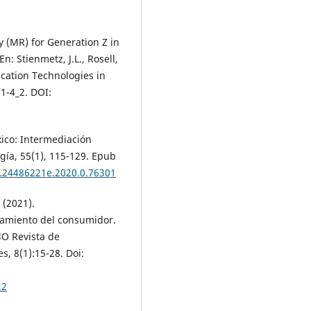
y (MR) for Generation Z in
: Stienmetz, J.L., Rosell,
cation Technologies in
1-4_2. DOI:
xico: Intermediación
ogía, 55(1), 115-129. Epub
a.24486221e.2020.0.76301
 (2021).
tamiento del consumidor.
MO Revista de
, 8(1):15-28. Doi:
.2