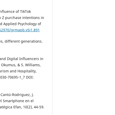
influence of TikTok
n Z purchase intentions in
nd Applied Psychology of
.52970/grmapb.v5i1.891
es, different generations.
and Digital Influencers in
. Okumus, & S. Williams,
ism and Hospitality,
-030-70695-1_7 DOI:
 Cantú-Rodriguez, J.
el Smartphone en el
atégica Efan, 10(2), 44-59.