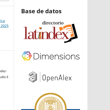
Base de datos
ica
 2025
ndez-
udio E