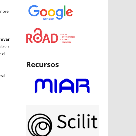
iempre
hivar
ales o
 el
Recursos
ral