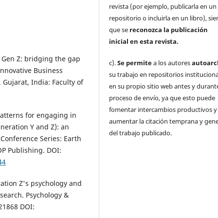
revista (por ejemplo, publicarla en un
repositorio o incluirla en un libro), s
que se
reconozca la publicación
inicial
en esta revista.
f Gen Z: bridging the gap
c).
Se permite
a los autores
autoarc
Innovative Business
su trabajo en repositorios institucion
Gujarat, India: Faculty of
en su propio sitio web antes y durante
proceso de envío, ya que esto puede
fomentar intercambios productivos y
 patterns for engaging in
aumentar la citación temprana y gene
neration Y and Z): an
del trabajo publicado.
 Conference Series: Earth
OP Publishing. DOI:
44
ration Z's psychology and
esearch. Psychology &
.21868 DOI: