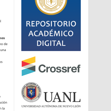
l
hos
cho de
o una
os
e
ución
n la