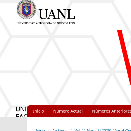
Inicio
Número Actual
Números Anteriore
Inicio
/
Archivos
/
Vol. 11 Núm. 5 (2025): VinculaT