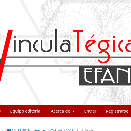
s
Equipo editorial
Acerca de
Entrar
Registrarse
égica EFAN 11(5) Septiembre - Octubre 2025
/
Artículos