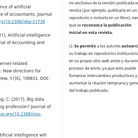
no exclusiva de la versión publicada e
ce of artificial
revista (por ejemplo, publicarla en un
e of accountants. Journal
repositorio o incluirla en un libro), s
org/10.2308/jeta-51730
que se
reconozca la publicación
inicial
en esta revista.
). Artificial intelligence
rnal of Accounting and
c).
Se permite
a los autores
autoarc
su trabajo en repositorios institucion
en su propio sitio web antes y durante
nternet-related
proceso de envío, ya que esto puede
: New directions for
fomentar intercambios productivos y
iew, 51(6), 100833. DOI:
aumentar la citación temprana y gene
del trabajo publicado.
ng, C. (2017). Big data
ng profession? Journal of
doi.org/10.2308/isys-
ificial intelligence will