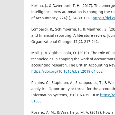
Kokina, J., & Davenport, T. H. (2017). The emergen
intelligence: How automation is changing the rol
of Accountancy, 224(1), 34-39. DOI:
https://doi.
Lombardi, R., Schimperna, F., & Manfredi, S. (2021
and financial reporting: A literature review. Jou
Organizational Change, 17(2), 217-242.
Moll, J., & Yigitbasioglu, O. (2019). The role of i
technologies in shaping the work of accountants
accounting research. The British Accounting Rev
https://doi.org/10.1016/j.bar.2019.04.002
Richins, G., Stapleton, A., Stratopoulos, T., & Wo
analytics: Opportunity or threat for the accounti
Information Systems, 31(3), 63-79. DOI:
https://
51805
Rozario, A. M., & Vasarhelyi, M. A. (2018). How art