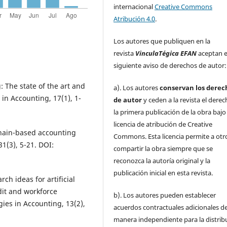
internacional
Creative Commons
Atribución 4.0
.
Los autores que publiquen en la
revista
VinculaTégica EFAN
aceptan e
siguiente aviso de derechos de autor:
g: The state of the art and
a). Los autores
conservan los derec
in Accounting, 17(1), 1-
de autor
y ceden a la revista el dere
la primera publicación de la obra baj
licencia de atribución de Creative
kchain-based accounting
Commons. Esta licencia permite a otr
1(3), 5-21. DOI:
compartir la obra siempre que se
reconozca la autoría original y la
publicación inicial en esta revista.
rch ideas for artificial
dit and workforce
b). Los autores pueden establecer
ies in Accounting, 13(2),
acuerdos contractuales adicionales d
manera independiente para la distrib