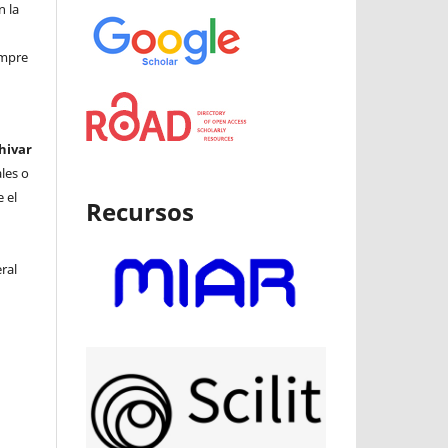
n la
iempre
hivar
ales o
 el
Recursos
ral