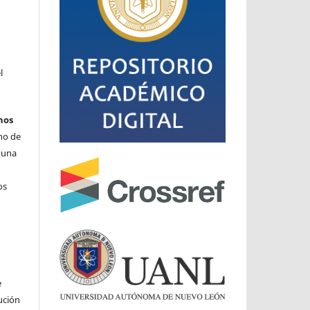
l
hos
cho de
o una
os
e
ución