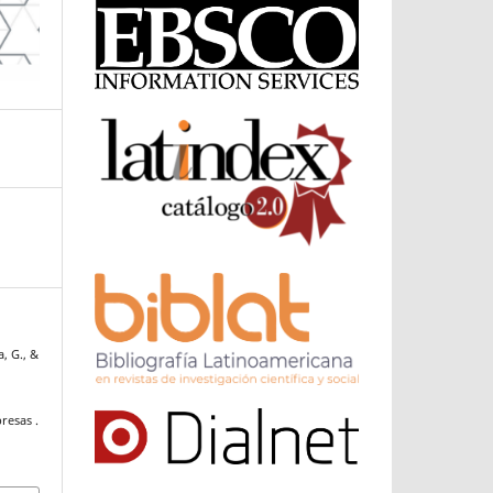
, G., &
presas .