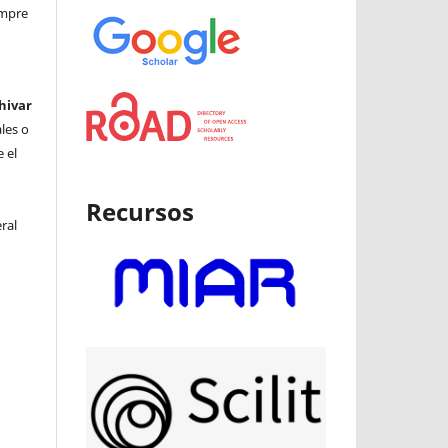
iempre
hivar
ales o
 el
Recursos
ral