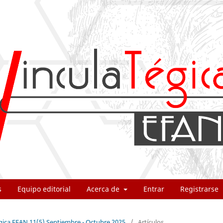
s
Equipo editorial
Acerca de
Entrar
Registrarse
égica EFAN 11(5) Septiembre - Octubre 2025
/
Artículos