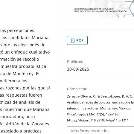
 las percepciones
a los candidatos Mariana
PDF
ante las elecciones de
ó un enfoque cualitativo
ormación se recopiló
Publicado
 muestra probabilística
30-09-2025
pio de Monterrey. El
mitieron a los
as razones por las que sí
Cómo citar
Las respuestas fueron
Zarazua-Olvera, R., & Saenz-López, K. A. C. 
cnicas de análisis de
Análisis de redes de co-ocurrencia sobre la
intención de voto en Monterrey, México.
dos muestran que Mariana
Vinculatégica EFAN
,
11
(5), 172–183.
 innovadora, pero
https://doi.org/10.29105/vtga11.5-1211
e, Adrián de la Garza es
Más formatos de cita
 asociado a prácticas