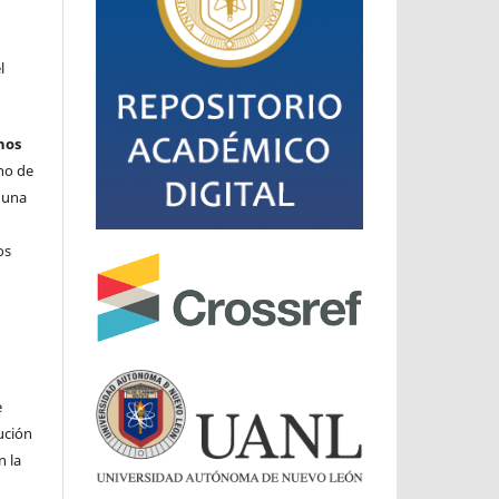
l
hos
cho de
o una
os
e
ución
n la