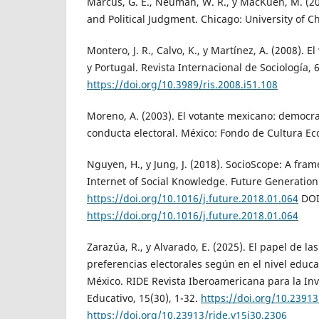
Marcus, G. E., Neuman, W. R., y MacKuen, M. (200
and Political Judgment. Chicago: University of C
Montero, J. R., Calvo, K., y Martínez, A. (2008). E
y Portugal. Revista Internacional de Sociología, 
https://doi.org/10.3989/ris.2008.i51.108
Moreno, A. (2003). El votante mexicano: democrac
conducta electoral. México: Fondo de Cultura E
Nguyen, H., y Jung, J. (2018). SocioScope: A fr
Internet of Social Knowledge. Future Generatio
https://doi.org/10.1016/j.future.2018.01.064
DOI
https://doi.org/10.1016/j.future.2018.01.064
Zarazúa, R., y Alvarado, E. (2025). El papel de l
preferencias electorales según en el nivel educ
México. RIDE Revista Iberoamericana para la Inve
Educativo, 15(30), 1-32.
https://doi.org/10.23913
https://doi.org/10.23913/ride.v15i30.2306