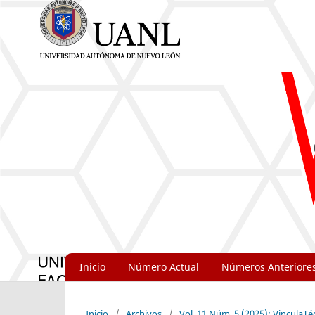
Inicio
Número Actual
Números Anteriore
Inicio
/
Archivos
/
Vol. 11 Núm. 5 (2025): VinculaT