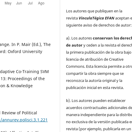
Los autores que publiquen en la
revista
VinculaTégica EFAN
aceptan e
siguiente aviso de derechos de autor:
a). Los autores
conservan los derec
ange. In P. Mair (Ed.), The
de autor
y ceden a la revista el dere
rd: Oxford University
la primera publicación de la obra baj
licencia de atribución de Creative
Commons. Esta licencia permite a otr
). Adaptive Co-Training SVM
compartir la obra siempre que se
'13: Proceedings of the
reconozca la autoría original y la
tion & Knowledge
publicación inicial en esta revista.
b). Los autores pueden establecer
acuerdos contractuales adicionales d
 Review of Political
manera independiente para la distrib
/annurev.polisci.3.1.221
no exclusiva de la versión publicada e
revista (por ejemplo, publicarla en un