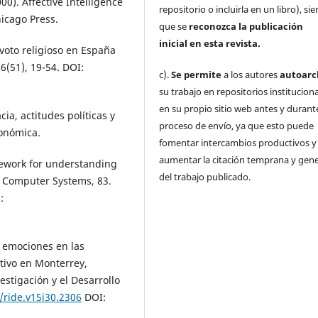
0). Affective Intelligence
repositorio o incluirla en un libro), s
hicago Press.
que se
reconozca la publicación
inicial
en esta revista.
l voto religioso en España
66(51), 19-54. DOI:
c).
Se permite
a los autores
autoarc
su trabajo en repositorios institucion
en su propio sitio web antes y durante
ia, actitudes políticas y
proceso de envío, ya que esto puede
conómica.
fomentar intercambios productivos y
aumentar la citación temprana y gene
amework for understanding
del trabajo publicado.
n Computer Systems, 83.
:
as emociones en las
ativo en Monterrey,
stigación y el Desarrollo
/ride.v15i30.2306
DOI: