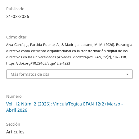
Publicado
31-03-2026
Cómo citar
Alva-García, J., Partida-Puente, A., & Madrigal-Lozano, M. M. (2026). Estrategia
directiva como elemento organizacional en la transformación digital de los
directivos en las universidades privadas.
Vinculatégica EFAN
,
12
(2), 102–118.
https://doi.org/10.29105/vtga12.2-1223
Más formatos de cita
Número
Vol. 12 Núm. 2 (2026): VinculaTégica EFAN 12(2) Marzo -
Abril 2026
Sección
Artículos