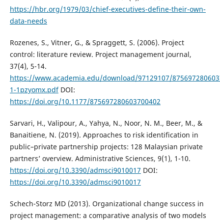
https://hbr.org/1979/03/chief-executives-define-their-own-
data-needs
Rozenes, S., Vitner, G., & Spraggett, S. (2006). Project
control: literature review. Project management journal,
37(4), 5-14.
https://www.academia.edu/download/97129107/875697280603
1-1pzyomx.pdf
DOI:
https://doi.org/10.1177/875697280603700402
Sarvari, H., Valipour, A., Yahya, N., Noor, N. M., Beer, M., &
Banaitiene, N. (2019). Approaches to risk identification in
public–private partnership projects: 128 Malaysian private
partners’ overview. Administrative Sciences, 9(1), 1-10.
https://doi.org/10.3390/admsci9010017
DOI:
https://doi.org/10.3390/admsci9010017
Schech-Storz MD (2013). Organizational change success in
project management: a comparative analysis of two models