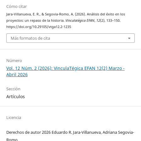
Cómo citar
Jara-Villanueva, E. R., & Segovia-Romo, A. (2026). Análisis del éxito en los
proyectos: un repaso de la historia.
Vinculatégica EFAN
,
12
(2), 133–150.
https://doi.org/10.29105/vtga12.2-1235
Más formatos de cita
Número
Vol. 12 Núm. 2 (2026): VinculaTégica EFAN 12(2) Marzo -
Abril 2026
Sección
Artículos
Licencia
Derechos de autor 2026 Eduardo R. Jara-Villanueva, Adriana Segovia-
Romo