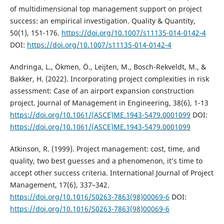
of multidimensional top management support on project
success: an empirical investigation. Quality & Quantity,
50(1), 151-176.
https://doi.org/10.1007/s11135-014-0142-4
DOI:
https://doi.org/10.1007/s11135-014-0142-4
Andringa, L., Ökmen, Ö., Leijten, M., Bosch-Rekveldt, M., &
Bakker, H. (2022). Incorporating project complexities in risk
assessment: Case of an airport expansion construction
project. Journal of Management in Engineering, 38(6), 1-13
https://doi.org/10.1061/(ASCE)ME.1943-5479.0001099
DOI:
https://doi.org/10.1061/(ASCE)ME.1943-5479.0001099
Atkinson, R. (1999). Project management: cost, time, and
quality, two best guesses and a phenomenon, it’s time to
accept other success criteria. International Journal of Project
Management, 17(6), 337–342.
https://doi.org/10.1016/S0263-7863(98)00069-6
DOI:
https://doi.org/10.1016/S0263-7863(98)00069-6