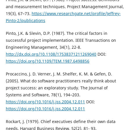
and measurement techniques. Project Management Journal,
19(3), 67–73.
https://www.researchgate.net/profile/Jeffrey-
Pinto-2/publications
Pinto, J.K. & Slevin, D.P. (1987). The critical factors in
successful project implementation. IEEE Transactions on
Engineering Management, 34(1), 22-8.
http://dx.doi.org/10.1108/17538371211269040
DOI:
https://doi.org/10.1109/TEM.1987.6498856
Procaccino, J. D. Verner, J. M. Shelfer, K. M. & Gefen, D.
(2005). What do software practitioners really think about
project success: an exploratory study. The Journal of
Systems and Software, 78(1), 194–203.
https://doi.org/10.1016/j.jss.2004.12.011
DOI:
https://doi.org/10.1016/j.jss.2004.12.011
Rockart, J. (1979). Chief executives define their own data
needs. Harvard Business Review. 52(2), 81- 93.