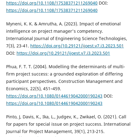
https://doi.org/10.1108/17538371211269040
DOI:
https://doi.org/10.1108/17538371211269040
Myneni, K. K. & Amrutha, A. (2023). Impact of emotional
intelligence on project manager's competency.
International Journal of Engineering Science Technologies,
7(3), 23-41.
https://doi.org/10.29121/ijoest.v7.i3.2023.501
DOI:
https://doi.org/10.29121/ijoest.v7.i3.2023.501
Phua, F. T. T. (2004). Modelling the determinants of multi-
firm project success: a grounded exploration of differing
participant perspectives. Construction Management and
Economics, 22(5), 451–459.
https://doi.org/10.1080/0144619042000190243
DOI:
https://doi.org/10.1080/0144619042000190243
Pinto, J, Davis, K., Ika, L., Judgev, K., Zwikael, O. (2021). Call
for papers for special issue on project success. International
Journal for Project Management, 39(1), 213-215.