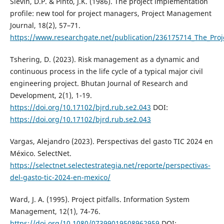
Slevin, D.P. & Pinto, J.K. (1986). The project implementation
profile: new tool for project managers, Project Management
Journal, 18(2), 57–71.
https://www.researchgate.net/publication/236175714_The_Proj
Tshering, D. (2023). Risk management as a dynamic and
continuous process in the life cycle of a typical major civil
engineering project. Bhutan Journal of Research and
Development, 2(1), 1-19.
https://doi.org/10.17102/bjrd.rub.se2.043
DOI:
https://doi.org/10.17102/bjrd.rub.se2.043
Vargas, Alejandro (2023). Perspectivas del gasto TIC 2024 en
México. SelectNet.
https://selectnet.selectestrategia.net/reporte/perspectivas-
del-gasto-tic-2024-en-mexico/
Ward, J. A. (1995). Project pitfalls. Information System
Management, 12(1), 74-76.
https://doi.org/10.1080/07399019508962959
DOI: