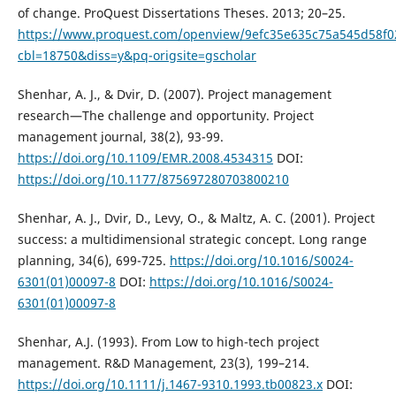
of change. ProQuest Dissertations Theses. 2013; 20–25.
https://www.proquest.com/openview/9efc35e635c75a545d58f0
cbl=18750&diss=y&pq-origsite=gscholar
Shenhar, A. J., & Dvir, D. (2007). Project management
research—The challenge and opportunity. Project
management journal, 38(2), 93-99.
https://doi.org/10.1109/EMR.2008.4534315
DOI:
https://doi.org/10.1177/875697280703800210
Shenhar, A. J., Dvir, D., Levy, O., & Maltz, A. C. (2001). Project
success: a multidimensional strategic concept. Long range
planning, 34(6), 699-725.
https://doi.org/10.1016/S0024-
6301(01)00097-8
DOI:
https://doi.org/10.1016/S0024-
6301(01)00097-8
Shenhar, A.J. (1993). From Low to high-tech project
management. R&D Management, 23(3), 199–214.
https://doi.org/10.1111/j.1467-9310.1993.tb00823.x
DOI: