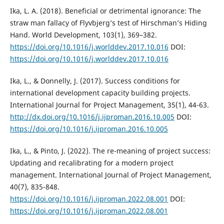
Ika, L. A. (2018). Beneficial or detrimental ignorance: The
straw man fallacy of Flyvbjerg’s test of Hirschman’s Hiding
Hand. World Development, 103(1), 369–382.
https://doi.org/10.1016/j.worlddev.2017.10.016
DOI:
https://doi.org/10.1016/j.worlddev.2017.10.016
Ika, L., & Donnelly, J. (2017). Success conditions for
international development capacity building projects.
International Journal for Project Management, 35(1), 44-63.
http://dx.doi.org/10.1016/j.ijproman.2016.10.005
DOI:
https://doi.org/10.1016/j.ijproman.2016.10.005
Ika, L., & Pinto, J. (2022). The re-meaning of project success:
Updating and recalibrating for a modern project
management. International Journal of Project Management,
40(7), 835-848.
https://doi.org/10.1016/j.ijproman.2022.08.001
DOI:
https://doi.org/10.1016/j.ijproman.2022.08.001