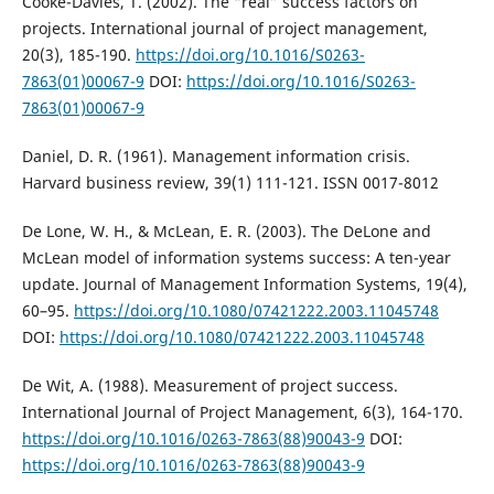
Cooke-Davies, T. (2002). The “real” success factors on
projects. International journal of project management,
20(3), 185-190.
https://doi.org/10.1016/S0263-
7863(01)00067-9
DOI:
https://doi.org/10.1016/S0263-
7863(01)00067-9
Daniel, D. R. (1961). Management information crisis.
Harvard business review, 39(1) 111-121. ISSN 0017-8012
De Lone, W. H., & McLean, E. R. (2003). The DeLone and
McLean model of information systems success: A ten-year
update. Journal of Management Information Systems, 19(4),
60–95.
https://doi.org/10.1080/07421222.2003.11045748
DOI:
https://doi.org/10.1080/07421222.2003.11045748
De Wit, A. (1988). Measurement of project success.
International Journal of Project Management, 6(3), 164-170.
https://doi.org/10.1016/0263-7863(88)90043-9
DOI:
https://doi.org/10.1016/0263-7863(88)90043-9