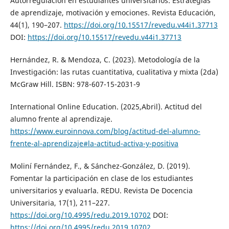
Autorregulación en estudiantes universitarios: Estrategias
de aprendizaje, motivación y emociones. Revista Educación,
44(1), 190–207.
https://doi.org/10.15517/revedu.v44i1.37713
DOI:
https://doi.org/10.15517/revedu.v44i1.37713
Hernández, R. & Mendoza, C. (2023). Metodología de la
Investigación: las rutas cuantitativa, cualitativa y mixta (2da)
McGraw Hill. ISBN: 978-607-15-2031-9
International Online Education. (2025,Abril). Actitud del
alumno frente al aprendizaje.
https://www.euroinnova.com/blog/actitud-del-alumno-
frente-al-aprendizaje#la-actitud-activa-y-positiva
Moliní Fernández, F., & Sánchez-González, D. (2019).
Fomentar la participación en clase de los estudiantes
universitarios y evaluarla. REDU. Revista De Docencia
Universitaria, 17(1), 211–227.
https://doi.org/10.4995/redu.2019.10702
DOI:
https://doi.org/10.4995/redu.2019.10702