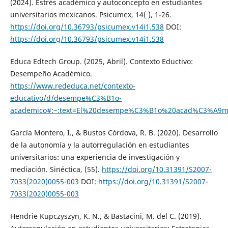
(2024). Estrés académico y autoconcepto en estudiantes
universitarios mexicanos. Psicumex, 14( ), 1-26.
https://doi.org/10.36793/psicumex.v14i1.538
DOI:
https://doi.org/10.36793/psicumex.v14i1.538
Educa Edtech Group. (2025, Abril). Contexto Eductivo:
Desempeño Académico.
https://www.rededuca.net/contexto-
educativo/d/desempe%C3%B1o-
academico#:~:text=El%20desempe%C3%B1o%20acad%C3%A9mi
García Montero, I., & Bustos Córdova, R. B. (2020). Desarrollo
de la autonomía y la autorregulación en estudiantes
universitarios: una experiencia de investigación y
mediación. Sinéctica, (55).
https://doi.org/10.31391/S2007-
7033(2020)0055-003
DOI:
https://doi.org/10.31391/S2007-
7033(2020)0055-003
Hendrie Kupczyszyn, K. N., & Bastacini, M. del C. (2019).