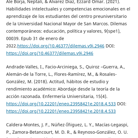
Ale Borja, Neptalí, & Alvarez Díaz, Ezzard Omar. (2021).
Habilidades intelectuales y competencias emocionales en el
aprendizaje de los estudiantes del centro preuniversitario
de la Universidad Nacional Mayor de San Marcos. Dilemas
contemporáneos: educación, política y valores, 9(spe1),
00039. Epub 31 de enero de
2022.
https://doi.org/10.46377/dilemas.v9i.2946
DOI:
https://doi.org/10.46377/dilemas.v9i.2946
Andrade-Valles, I., Facio-Arciniega, S., Quiroz –Guerra, A.,
Alemán-de la Torre, L., Flores-Ramírez, M., & Rosales-
González, M. (2018). Actitud, hábitos de estudio y
rendimiento académico: Abordaje desde la teoría de la
acción razonada. Enfermería Universitaria, 15(4).
https://doi.org/10.22201/eneo.23958421e.2018.4.533
DOI:
https://doi.org/10.22201/eneo.23958421e.2018.4.533
Caldera-Montes, J. F., Núñez-Íñiguez, L. Y., Macías-Legaspi,
P., Zamora-Betancourt, M. D. R., & Reynoso-González, O. U.