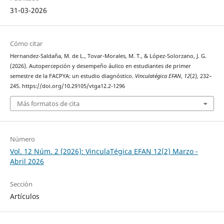
31-03-2026
Cómo citar
Hernandez-Saldaña, M. de L., Tovar-Morales, M. T., & López-Solorzano, J. G.
(2026). Autopercepción y desempeño áulico en estudiantes de primer
semestre de la FACPYA: un estudio diagnóstico.
Vinculatégica EFAN
,
12
(2), 232–
245. https://doi.org/10.29105/vtga12.2-1296
Más formatos de cita
Número
Vol. 12 Núm. 2 (2026): VinculaTégica EFAN 12(2) Marzo -
Abril 2026
Sección
Artículos