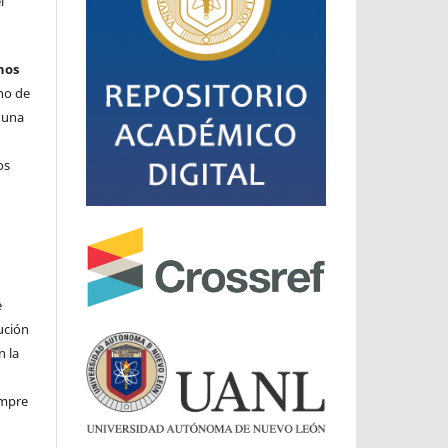
l
hos
cho de
o una
os
e
ución
n la
iempre