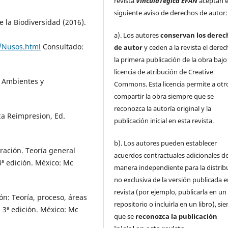
revista
VinculaTégica EFAN
aceptan e
siguiente aviso de derechos de autor:
 la Biodiversidad (2016).
a). Los autores
conservan los derec
/Nusos.html
Consultado:
de autor
y ceden a la revista el dere
la primera publicación de la obra baj
licencia de atribución de Creative
s. Ambientes y
Commons. Esta licencia permite a otr
compartir la obra siempre que se
reconozca la autoría original y la
2a Reimpresion, Ed.
publicación inicial en esta revista.
b). Los autores pueden establecer
ración. Teoría general
acuerdos contractuales adicionales d
4ª edición. México: Mc
manera independiente para la distrib
no exclusiva de la versión publicada e
revista (por ejemplo, publicarla en un
ón: Teoría, proceso, áreas
repositorio o incluirla en un libro), s
. 3ª edición. México: Mc
que se
reconozca la publicación