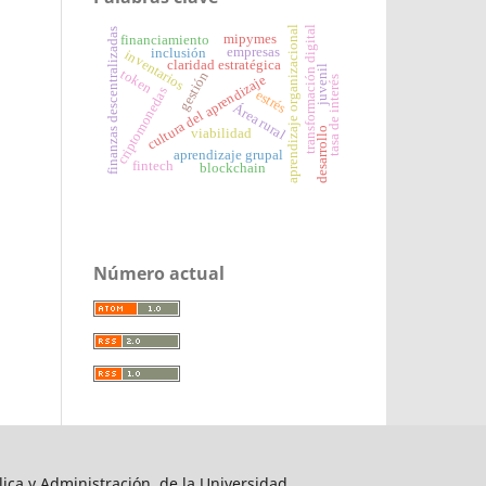
transformación digital
aprendizaje organizacional
finanzas descentralizadas
mipymes
financiamiento
empresas
inclusión
inventarios
claridad estratégica
juvenil
token
gestión
cultura del aprendizaje
tasa de interés
criptomonedas
estrés
Área rural
desarrollo
viabilidad
aprendizaje grupal
fintech
blockchain
Número actual
lica y Administración, de la Universidad