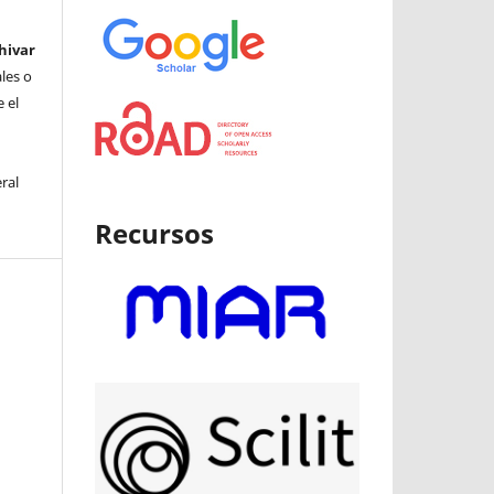
hivar
ales o
 el
ral
Recursos