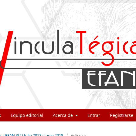
s
Equipo editorial
Acerca de
Entrar
Registrarse
ca EFAN 3(2) Julio 2017 - Junio 2018
/
Artículos