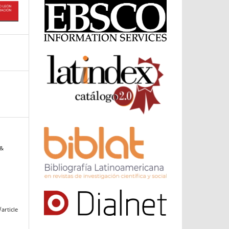
 &
article