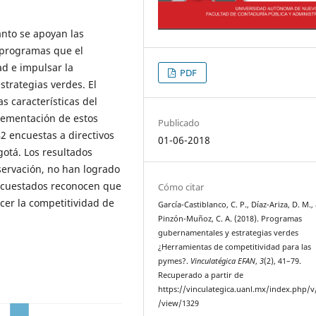
anto se apoyan las
programas que el
ad e impulsar la
PDF
estrategias verdes. El
as características del
plementación de estos
Publicado
2 encuestas a directivos
01-06-2018
otá. Los resultados
ervación, no han logrado
encuestados reconocen que
Cómo citar
cer la competitividad de
García-Castiblanco, C. P., Díaz-Ariza, D. M.,
Pinzón-Muñoz, C. A. (2018). Programas
gubernamentales y estrategias verdes
¿Herramientas de competitividad para las
pymes?.
Vinculatégica EFAN
,
3
(2), 41–79.
Recuperado a partir de
https://vinculategica.uanl.mx/index.php/v/
/view/1329